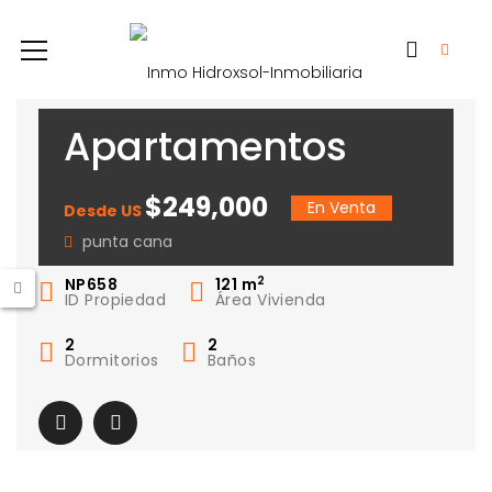
Apartamentos
Coral Bahia
$249,000
En Venta
Desde US
punta cana
2
NP658
121
m
ID Propiedad
Área Vivienda
2
2
Dormitorios
Baños