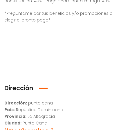
construcción: 40% | Pago Final Contra Entrega: 40%
*Pregúntame por tus beneficios y/o promociones al
elegir el pronto pago*
Dirección
Dirección:
punta cana
País:
República Dominicana
Provincia:
La Altagracia
Ciudad:
Punta Cana
Abrir en Google Maps