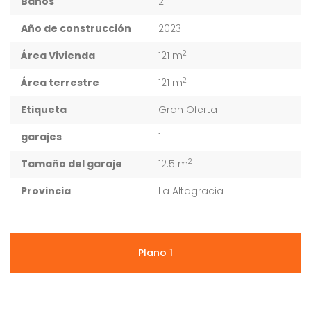
Baños
2
Año de construcción
2023
2
Área Vivienda
121 m
2
Área terrestre
121 m
Etiqueta
Gran Oferta
garajes
1
2
Tamaño del garaje
12.5 m
Provincia
La Altagracia
Plano 1