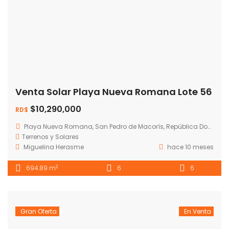
Venta Solar Playa Nueva Romana Lote 56
$10,290,000
RD$
Playa Nueva Romana, San Pedro de Macorís, República Dominicana
Terrenos y Solares
Miguelina Herasme
hace 10 meses
2
694.89 m
6
6
Gran Oferta
En Venta