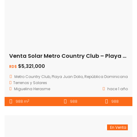
Venta Solar Metro Country Club – Playa Juan dolio
$5,321,000
RD$
Metro Country Club, Playa Juan Dolio, República Dominicana
Terrenos y Solares
Miguelina Herasme
hace 1 año
2
988 m
988
988
En Venta