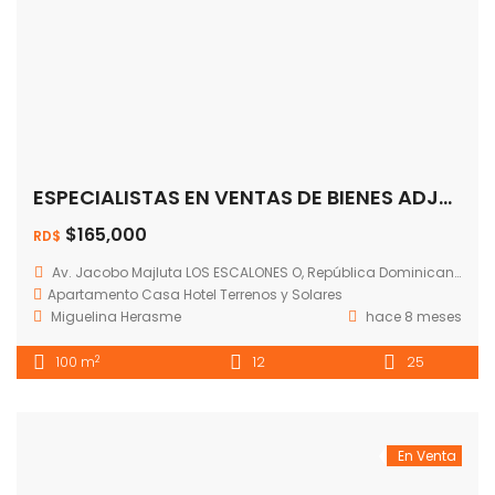
ESPECIALISTAS EN VENTAS DE BIENES ADJUDICADOS
$165,000
RD$
Av. Jacobo Majluta LOS ESCALONES O, República Dominicana
Apartamento
Casa
Hotel
Terrenos y Solares
Miguelina Herasme
hace 8 meses
2
100 m
12
25
En Venta