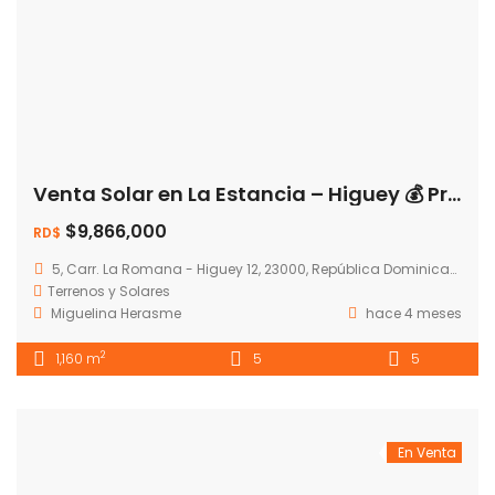
Venta Solar en La Estancia – Higuey 💰 Precio: RD$9,866,800
$9,866,000
RD$
5, Carr. La Romana - Higuey 12, 23000, República Dominicana
Terrenos y Solares
Miguelina Herasme
hace 4 meses
2
1,160 m
5
5
En Venta