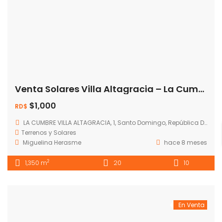
Venta Solares Villa Altagracia – La Cumbre
$1,000
RD$
LA CUMBRE VILLA ALTAGRACIA, 1, Santo Domingo, República Dominicana
Terrenos y Solares
Miguelina Herasme
hace 8 meses
2
1,350 m
20
10
En Venta