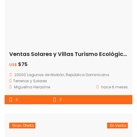
Ventas Solares y Villas Turismo Ecológico Nisibon – Bávaro Precio: Desde US$75 por m².
$75
US$
23000 Lagunas de Nisibón, República Dominicana
Terrenos y Solares
Miguelina Herasme
hace 6 meses
3
2
Gran Oferta
En Venta