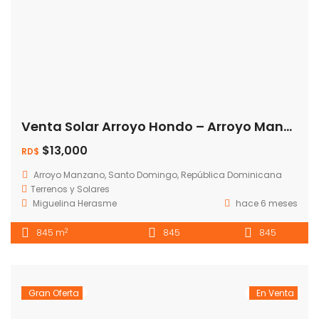
Venta Solar Arroyo Hondo – Arroyo Manzano
$13,000
RD$
Arroyo Manzano, Santo Domingo, República Dominicana
Terrenos y Solares
Miguelina Herasme
hace 6 meses
2
845 m
845
845
Gran Oferta
En Venta