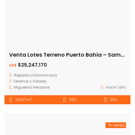
Venta Lotes Terreno Puerto Bahia – Samanà
$25,247,170
US$
República Dominicana
Terrenos y Solares
Miguelina Herasme
hace 1 año
2
13,047 m
250
300
En Venta