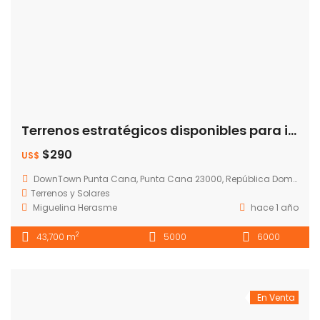
Terrenos estratégicos disponibles para inversionistas y desarrolladores 🌟 📍 Ubicación TOP: Justo frente a Downttown Punta Cana
$290
US$
DownTown Punta Cana, Punta Cana 23000, República Dominicana
Terrenos y Solares
Miguelina Herasme
hace 1 año
2
43,700 m
5000
6000
En Venta