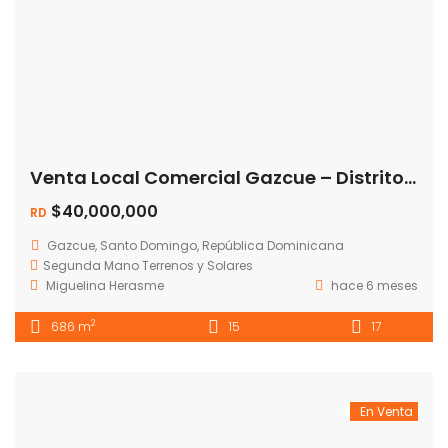
Venta Local Comercial Gazcue – Distrito Nacional
$40,000,000
RD
Gazcue, Santo Domingo, República Dominicana
Segunda Mano
Terrenos y Solares
Miguelina Herasme
hace 6 meses
2
686 m
15
17
En Venta