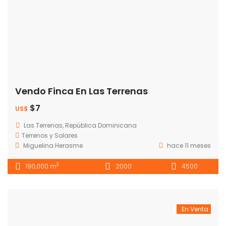
Vendo Finca En Las Terrenas
$7
US$
Las Terrenas, República Dominicana
Terrenos y Solares
Miguelina Herasme
hace 11 meses
2
190,000 m
2000
4500
En Venta