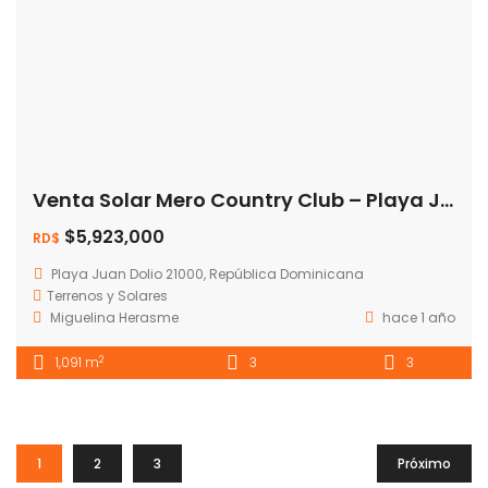
Venta Solar Mero Country Club – Playa JUan Dolio
$5,923,000
RD$
Playa Juan Dolio 21000, República Dominicana
Terrenos y Solares
Miguelina Herasme
hace 1 año
2
1,091 m
3
3
1
2
3
Próximo