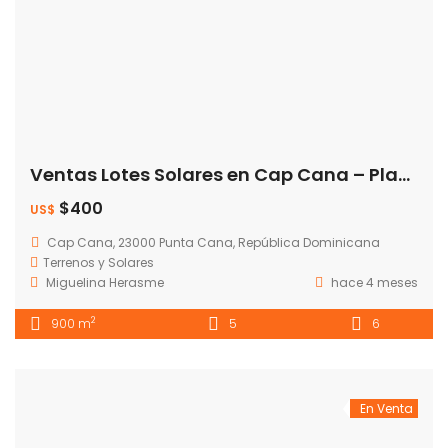
Ventas Lotes Solares en Cap Cana – Playa Juanillo – US$365,000
$400
US$
Cap Cana, 23000 Punta Cana, República Dominicana
Terrenos y Solares
Miguelina Herasme
hace 4 meses
2
900 m
5
6
En Venta