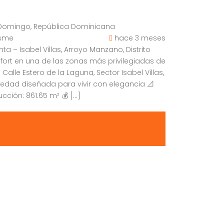
to Domingo, República Dominicana
asme
hace 3 meses
ta – Isabel Villas, Arroyo Manzano, Distrito
nfort en una de las zonas más privilegiadas de
alle Estero de la Laguna, Sector Isabel Villas,
piedad diseñada para vivir con elegancia 📐
ucción: 861.65 m² 💰 […]