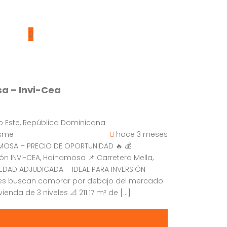
a – Invi-Cea
 Este, República Dominicana
asme
hace 3 meses
AMOSA – PRECIO DE OPORTUNIDAD 🔥 💰
ión INVI-CEA, Hainamosa 📌 Carretera Mella,
EDAD ADJUDICADA – IDEAL PARA INVERSIÓN
nes buscan comprar por debajo del mercado
ienda de 3 niveles 📐 211.17 m² de […]