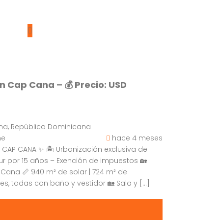
en Cap Cana – 💰 Precio: USD
na, República Dominicana
me
hace 4 meses
– CAP CANA ✨ 🏝 Urbanización exclusiva de
tur por 15 años – Exención de impuestos 🏡
 Cana 📏 940 m² de solar | 724 m² de
es, todas con baño y vestidor 🏡 Sala y […]