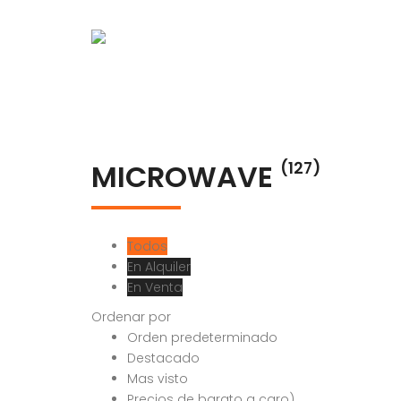
MICROWAVE
(127)
Todos
En Alquiler
En Venta
Ordenar por
Orden predeterminado
Destacado
Mas visto
Precios de barato a caro)