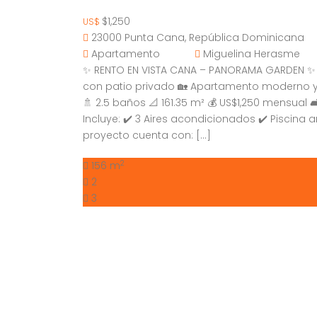
$1,250
US$
23000 Punta Cana, República Dominicana
Apartamento
Miguelina Herasme
✨ RENTO EN VISTA CANA – PANORAMA GARDEN ✨ 
con patio privado 🏡 Apartamento moderno 
🚿 2.5 baños 📐 161.35 m² 💰 US$1,250 mensua
Incluye: ✔️ 3 Aires acondicionados ✔️ Piscina art
proyecto cuenta con: […]
2
156 m
2
3