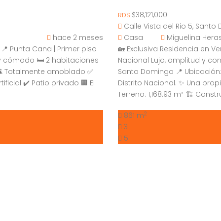
$38,121,000
RD$
Calle Vista del Rio 5, San
hace 2 meses
Casa
Miguelina Her
 Punta Cana | Primer piso
🏡 Exclusiva Residencia en Ven
y cómodo 🛏 2 habitaciones
Nacional Lujo, amplitud y co
l 🛋 Totalmente amoblado ✅
Santo Domingo 📍 Ubicación: C
ificial ✔️ Patio privado 🏢 El
Distrito Nacional. ✨ Una pro
Terreno: 1,168.93 m² 🏗️ Constr
2
861 m
3
5