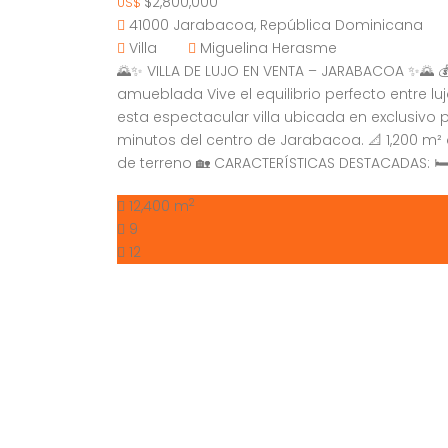
$2,800,000
US$
41000 Jarabacoa, República Dominicana
Villa
Miguelina Herasme
🌄✨ VILLA DE LUJO EN VENTA – JARABACOA ✨🌄 💰
amueblada Vive el equilibrio perfecto entre lu
esta espectacular villa ubicada en exclusivo 
minutos del centro de Jarabacoa. 📐 1,200 m²
de terreno 🏡 CARACTERÍSTICAS DESTACADAS: 🛏️
2
12,400 m
9
12