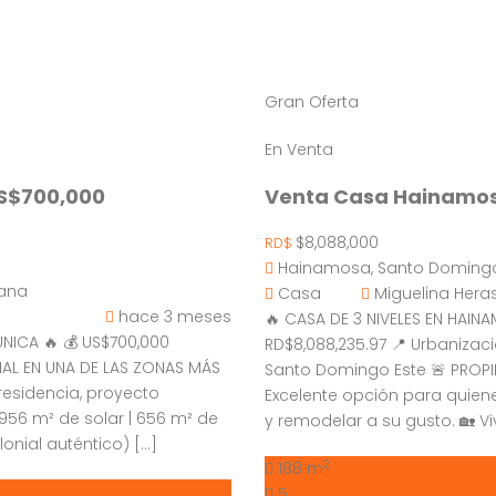
Gran Oferta
En Venta
US$700,000
Venta Casa Hainamos
$8,088,000
RD$
Hainamosa, Santo Domingo
cana
Casa
Miguelina Her
hace 3 meses
🔥 CASA DE 3 NIVELES EN HAIN
ICA 🔥 💰 US$700,000
RD$8,088,235.97 📍 Urbanizac
AL EN UNA DE LAS ZONAS MÁS
Santo Domingo Este 🚨 PROPI
esidencia, proyecto
Excelente opción para quie
 956 m² de solar | 656 m² de
y remodelar a su gusto. 🏡 Viv
olonial auténtico) […]
2
188 m
5