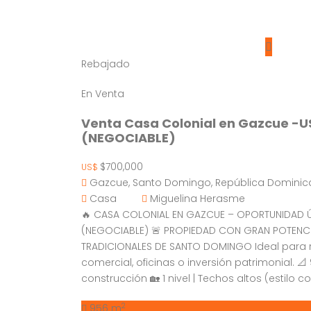
Rebajado
En Venta
Venta Casa Colonial en Gazcue -
(NEGOCIABLE)
$700,000
US$
Gazcue, Santo Domingo, República Domini
Casa
Miguelina Herasme
🔥 CASA COLONIAL EN GAZCUE – OPORTUNIDAD ÚN
(NEGOCIABLE) 🚨 PROPIEDAD CON GRAN POTENCI
TRADICIONALES DE SANTO DOMINGO Ideal para r
comercial, oficinas o inversión patrimonial. 📐
construcción 🏡 1 nivel | Techos altos (estilo c
2
956 m