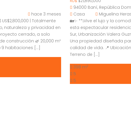
$21,890,000
RD$
94000 Baní, República Dom
hace 3 meses
Casa
Miguelina Her
 US$2,800,000 | Totalmente
🏡✨ **¡Vive el lujo y la com
jo, naturaleza y privacidad en
esta espectacular residencia
proyecto cerrado, a solo
Sur, Urbanización Valera Guzm
 de construcción 🌿 20,000 m²
Una propiedad diseñada par
 9 habitaciones […]
calidad de vida. 📍 Ubicación
Terreno de […]
2
398 m
5
5