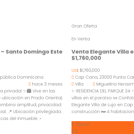
Gran Oferta
En Venta
 – Santo Domingo Este
Venta Elegante Villa 
$1,760,000
$1,760,000
US$
República Dominicana
Cap Cana, 23000 Punta Ca
hace 3 meses
Villa
Miguelina Heras
a privada! ✨🏙️ Vive en las
✨ RESIDENCIA DEL PARQUE 24 
 ubicación en Prado Oriental,
villas en el paraíso 📜 Confo
combina amplitud, privacidad
Elegante Villa de Lujo en Cap
ial. 📍 Ubicación privilegiada:
construcción 🛏 4 habitacion
ticas del inmueble: •
2
724 m
5