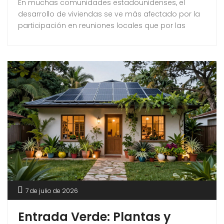
En muchas comunidades estadounidenses, el
desarrollo de viviendas se ve más afectado por la
participación en reuniones locales que por las
necesidades del mercado. Este fenómeno destaca
el poder desproporcionado que tienen aquellos
que se presentan, organizan y hablan en foros
públicos, mientras que las voces de la comunidad
más amplia quedan relegadas. Este artículo
analiza las dinámicas de poder
7 de julio de 2026
Entrada Verde: Plantas y