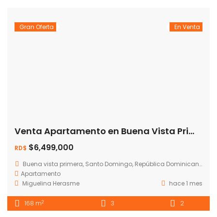
Gran Oferta
En Venta
Venta Apartamento en Buena Vista Primera – Villa Mella
$6,499,000
RD$
Buena vista primera, Santo Domingo, República Dominicana
Apartamento
Miguelina Herasme
hace 1 mes
2
168 m
3
2