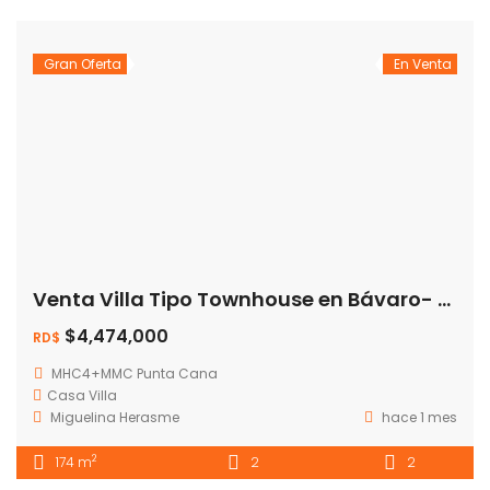
Gran Oferta
En Venta
Venta Villa Tipo Townhouse en Bávaro- Residencial El Ejecutivo
$4,474,000
RD$
MHC4+MMC Punta Cana
Casa
Villa
Miguelina Herasme
hace 1 mes
2
174 m
2
2