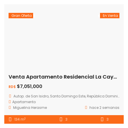
Gran Oferta
En Venta
Venta Apartamento Residencial La Cayena – Santo Domingo Este
$7,051,000
RD$
Autop. de San Isidro, Santo Domingo Este, República Dominicana
Apartamento
Miguelina Herasme
hace 2 semanas
2
134 m
3
3