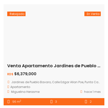
Rebajado
En Venta
Venta Apartamento Jardines de Pueblo Bávaro
$6,379,000
RD$
Jardines de Pueblo Bavaro, Calle Edgar Allan Poe, Punta Cana, República Dominicana
Apartamento
Miguelina Herasme
hace 1 mes
2
96 m
3
2