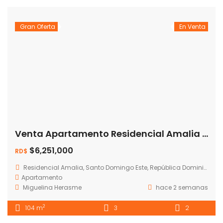
Gran Oferta
En Venta
Venta Apartamento Residencial Amalia del Este
$6,251,000
RD$
Residencial Amalia, Santo Domingo Este, República Dominicana
Apartamento
Miguelina Herasme
hace 2 semanas
2
104 m
3
2