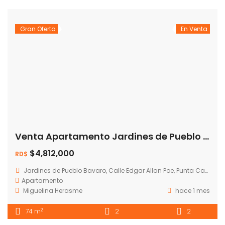
Gran Oferta
En Venta
Venta Apartamento Jardines de Pueblo Bavaro II
$4,812,000
RD$
Jardines de Pueblo Bavaro, Calle Edgar Allan Poe, Punta Cana, República Dominicana
Apartamento
Miguelina Herasme
hace 1 mes
2
74 m
2
2