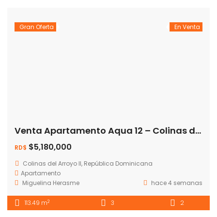
Gran Oferta
En Venta
Venta Apartamento Aqua 12 – Colinas del Arroyo II Jacobo Majluta
$5,180,000
RD$
Colinas del Arroyo II, República Dominicana
Apartamento
Miguelina Herasme
hace 4 semanas
2
113.49 m
3
2