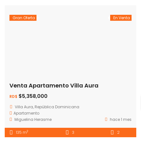
Gran Oferta
En Venta
Venta Apartamento Villa Aura
$5,358,000
RD$
Villa Aura, República Dominicana
Apartamento
Miguelina Herasme
hace 1 mes
2
135 m
3
2