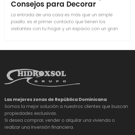
Consejos para Decorar
La entrada de una casa es más que un simple
pasillo: es el primer contacto que tienen los
visitantes con tu hogar y un espacio con un gran
potencial decorativo. Convertirlo en un oasis de
vegetación no requiere grandes obras ni grandes
gastos; con las plantas adecuadas y algunos
consejos, podrás lograr una transformación
notable. La evaluación del espacio exterior
Las mejores zonas de República Dominicana
.
Somos la mejor solución a nuestros clientes que buscan
propiedades exclusivas.
Si desea comprar, vender o alquilar una vivienda o
realizar una inversión financiera.