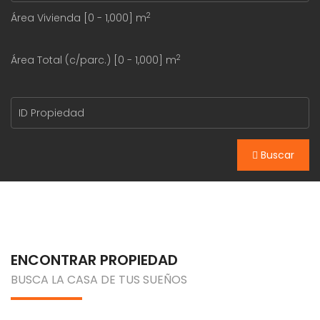
2
Área Vivienda [
0
-
1,000
] m
2
Área Total (c/parc.) [
0
-
1,000
] m
Buscar
ENCONTRAR PROPIEDAD
BUSCA LA CASA DE TUS SUEÑOS