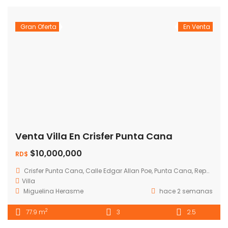
Gran Oferta
En Venta
Venta Villa En Crisfer Punta Cana
$10,000,000
RD$
Crisfer Punta Cana, Calle Edgar Allan Poe, Punta Cana, República Dominicana
Villa
Miguelina Herasme
hace 2 semanas
2
77.9 m
3
2.5