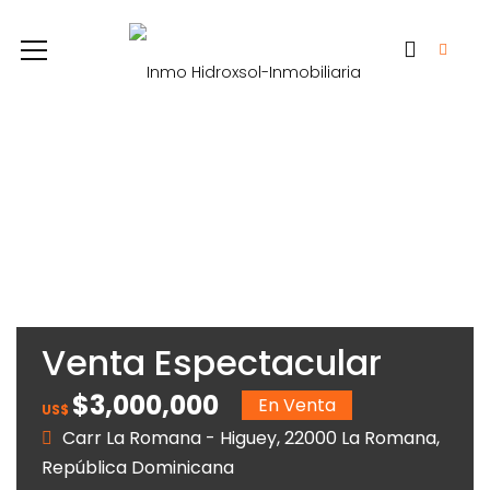
Venta Espectacular
villa Casa de Campo –
$3,000,000
En Venta
US$
La Romana 💰 Precio:
Carr La Romana - Higuey, 22000 La Romana,
República Dominicana
US$ 3,000,000