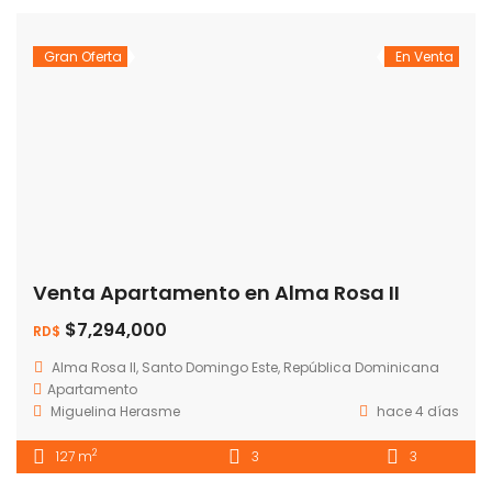
Gran Oferta
En Venta
Venta Apartamento en Alma Rosa II
$7,294,000
RD$
Alma Rosa II, Santo Domingo Este, República Dominicana
Apartamento
Miguelina Herasme
hace 4 días
2
127 m
3
3