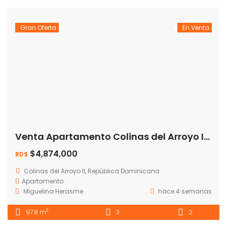
Gran Oferta
En Venta
Venta Apartamento Colinas del Arroyo II – Jacobo Majluta
$4,874,000
RD$
Colinas del Arroyo II, República Dominicana
Apartamento
Miguelina Herasme
hace 4 semanas
2
97.8 m
3
2