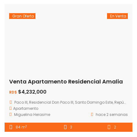
Gran Oferta
En Venta
Venta Apartamento Residencial Amalia
$4,232,000
RD$
Paco III, Residencial Don Paco III, Santo Domingo Este, República Dominicana
Apartamento
Miguelina Herasme
hace 2 semanas
2
84 m
3
2