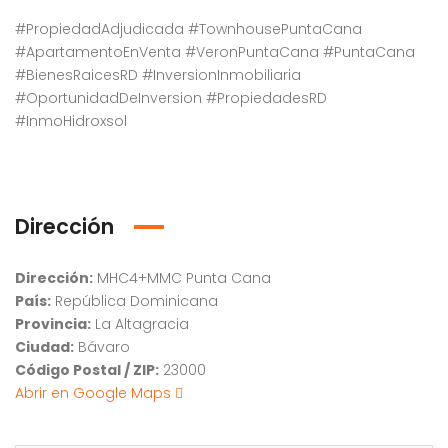
#PropiedadAdjudicada #TownhousePuntaCana
#ApartamentoEnVenta #VeronPuntaCana #PuntaCana
#BienesRaicesRD #InversionInmobiliaria
#OportunidadDeInversion #PropiedadesRD
#InmoHidroxsol
Dirección
Dirección:
MHC4+MMC Punta Cana
País:
República Dominicana
Provincia:
La Altagracia
Ciudad:
Bávaro
Código Postal / ZIP:
23000
Abrir en Google Maps