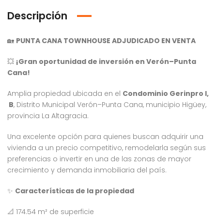
Descripción
🏡
PUNTA CANA TOWNHOUSE ADJUDICADO EN VENTA
💥
¡Gran oportunidad de inversión en Verón–Punta
Cana!
Amplia propiedad ubicada en el
Condominio Gerinpro I,
B
, Distrito Municipal Verón–Punta Cana, municipio Higüey,
provincia La Altagracia.
Una excelente opción para quienes buscan adquirir una
vivienda a un precio competitivo, remodelarla según sus
preferencias o invertir en una de las zonas de mayor
crecimiento y demanda inmobiliaria del país.
✨
Características de la propiedad
Venta Apartamento Residencial Amalia
Venta Villa En Crisfer Punta Cana
📐 174.54 m² de superficie