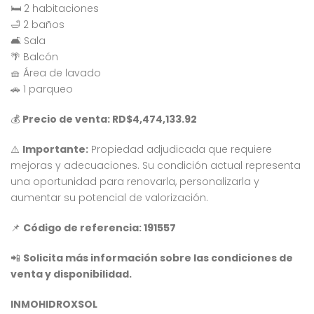
🛏️ 2 habitaciones
4,232,000
$10,000,000
$7
RD$
RD$
🛁 2 baños
, Residencial Don Paco III, Santo Domingo Este, República Dominicana
Crisfer Punta Cana, Calle Edgar Allan Poe, Punta Cana, República Dominicana
Alma Ros
🛋️ Sala
🌴 Balcón
🧺 Área de lavado
🚗 1 parqueo
💰
Precio de venta: RD$4,474,133.92
⚠️
Importante:
Propiedad adjudicada que requiere
 encontró ningún
No se encontró ningún
mejoras y adecuaciones. Su condición actual representa
ulo
artículo
una oportunidad para renovarla, personalizarla y
aumentar su potencial de valorización.
📌
Código de referencia: 191557
📲
Solicita más información sobre las condiciones de
venta y disponibilidad.
INMOHIDROXSOL