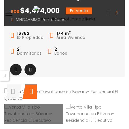
Townhouse en
$4,474,000
En Venta
RD$
Bávaro- Residencial
MHC4+MMC Punta Cana
El Ejecutivo
2
16782
174
m
ID Propiedad
Área Vivienda
2
2
Dormitorios
Baños