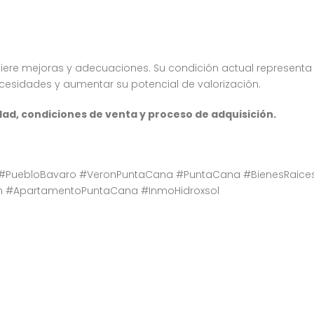
ere mejoras y adecuaciones. Su condición actual representa
cesidades y aumentar su potencial de valorización.
dad, condiciones de venta y proceso de adquisición.
#PuebloBavaro #VeronPuntaCana #PuntaCana #BienesRaice
ion #ApartamentoPuntaCana #InmoHidroxsol