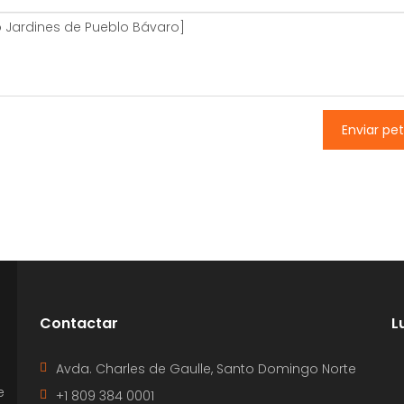
Enviar pet
Contactar
L
Avda. Charles de Gaulle, Santo Domingo Norte
e
+1 809 384 0001