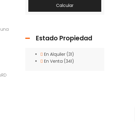
Calcular
 una
Estado Propiedad
En Alquiler
(31)
En Venta
(341)
sRD