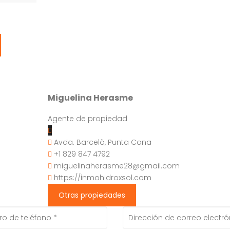
Miguelina Herasme
Agente de propiedad
Avda. Barcelò, Punta Cana
+1 829 847 4792
miguelinaherasme28@gmail.com
https://inmohidroxsol.com
Otras propiedades