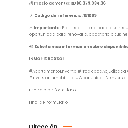
💰
Precio de venta: RD$6,379,334.36
📌
Código de referencia: 191569
⚠️
Importante:
Propiedad adjudicada que requi
oportunidad para renovarla, adaptarla a tus ne
📲
Solicita más información sobre disponibili
INMOHIDROXSOL
#ApartamentoEnVenta #PropiedadAdjudicada 
#InversionInmobiliaria #OportunidadDeInvers
Principio del formulario
Final del formulario
Dirección