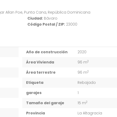
gar Allan Poe, Punta Cana, República Dominicana
Ciudad:
Bávaro
Código Postal / ZIP:
23000
Año de construcción
2020
2
Área Vivienda
96 m
2
Área terrestre
96 m
Etiqueta
Rebajado
garajes
1
2
Tamaño del garaje
15 m
Provincia
La Altagracia