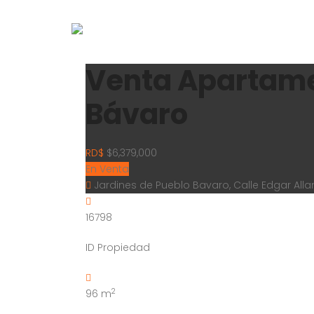
Venta Apartame
Bávaro
RD$
$6,379,000
En Venta
Jardines de Pueblo Bavaro, Calle Edgar All
16798
ID Propiedad
2
96
m