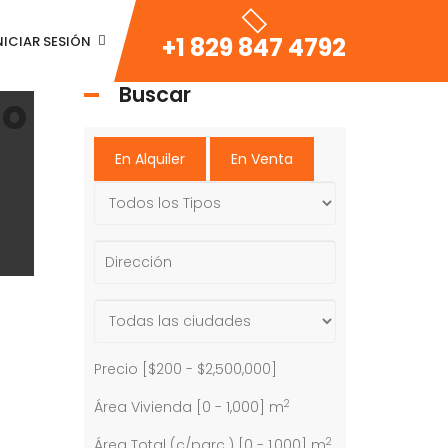
+1 829 847 4792
NICIAR SESIÓN
Buscar
lo
En Alquiler
En Venta
Precio [
$200
-
$2,500,000
]
2
Área Vivienda [
0
-
1,000
] m
2
Área Total (c/parc.) [
0
-
1,000
] m