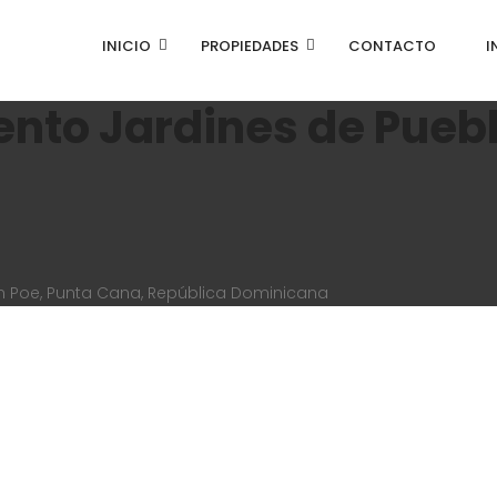
INICIO
PROPIEDADES
CONTACTO
I
nto Jardines de Pueb
an Poe, Punta Cana, República Dominicana