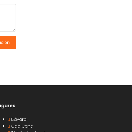
icion
ugares
Bávaro
Cap Cana