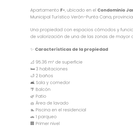
Apartamento
F-
, ubicado en el
Condominio Jar
Municipal Turístico Verón–Punta Cana, provincia
Una propiedad con espacios cómodos y funciona
de valorización de una de las zonas de mayor c
✨
Características de la propiedad
📐 95.36 m² de superficie
🛏️ 3 habitaciones
🛁 2 baños
🛋️ Sala y comedor
🌴 Balcón
🌿 Patio
🧺 Área de lavado
🏊 Piscina en el residencial
🚗 1 parqueo
🏢 Primer nivel