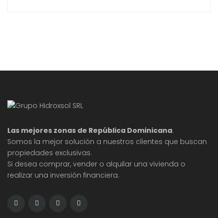
proporcionará los pasos esenciales y consejos
prácticos para que puedas disfrutar de una
cosecha satisfactoria sin importar tu nivel de
experiencia en jardinería. La selección de la
variedad adecuada de arándanos es fundamental
para asegurar un
Las mejores zonas de República Dominicana
.
Somos la mejor solución a nuestros clientes que buscan
propiedades exclusivas.
Si desea comprar, vender o alquilar una vivienda o
realizar una inversión financiera.