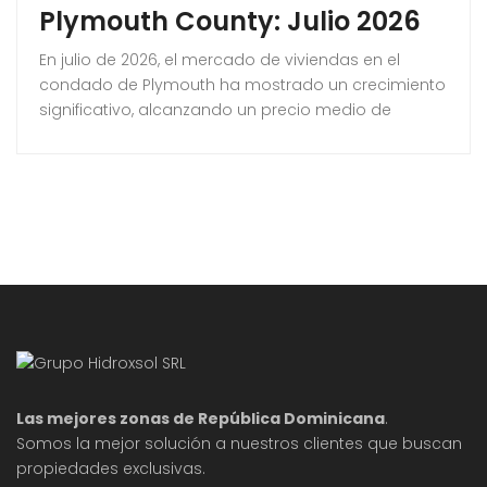
Plymouth County: Julio 2026
En julio de 2026, el mercado de viviendas en el
condado de Plymouth ha mostrado un crecimiento
significativo, alcanzando un precio medio de
$668,041. Este aumento del 2.5% con respecto al
año anterior se produce en un contexto donde la
oferta de viviendas ha alcanz su nivel más alto
desde 2019. Este artículo examina las dinámicas
actuales del mercado inmobiliario
Las mejores zonas de República Dominicana
.
Somos la mejor solución a nuestros clientes que buscan
propiedades exclusivas.