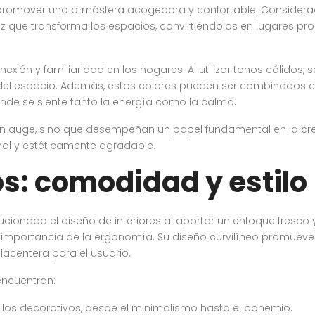
promover una atmósfera acogedora y confortable. Considerado
 que transforma los espacios, convirtiéndolos en lugares prop
exión y familiaridad en los hogares. Al utilizar tonos cálidos,
l del espacio. Además, estos colores pueden ser combinados c
nde se siente tanto la energía como la calma.
n en auge, sino que desempeñan un papel fundamental en la cr
al y estéticamente agradable.
s: comodidad y estilo
cionado el diseño de interiores al aportar un enfoque fresco
a importancia de la ergonomía. Su diseño curvilíneo promueve
lacentera para el usuario.
encuentran:
stilos decorativos, desde el minimalismo hasta el bohemio.