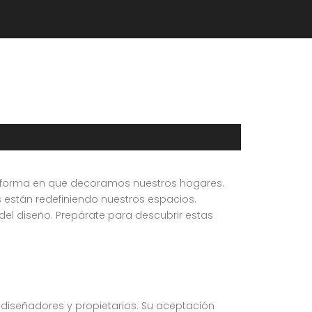
 la forma en que decoramos nuestros hogares.
están redefiniendo nuestros espacios.
del diseño. Prepárate para descubrir estas
 diseñadores y propietarios. Su aceptación