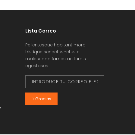
Lista Correo
Pellentesque habitant morbi
tristique senectusnetus et
malesuada fames ac turpis
egestases .
s
Gracias
e