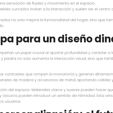
una sensación de fluidez y movimiento en el espacio.
es curvados invitan a la interacción y suelen ser el centro 
vados no solo mejora la funcionalidad del hogar, sino que ta
do.
apa para un diseño di
peñan un papel crucial al aportar profundidad y carácter a
y piedra, no solo aumenta la interacción visual, sino que tamb
grar contrastes que rompen la monotonía y generan dinamismo.
aneles de madera y accesorios de metal, aportando calidez
epción del espacio. Materiales claros y suaves pueden hacer 
scuros pueden introducir un sentido de intimidad. Esta vers
s usuarios.