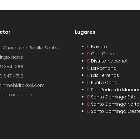
ctar
Lugares
Bávaro
. Charles de Gaulle, Santo
Cap Cana
ngo Norte
Distrito Nacional
09 384 0001
La Romana
Las Terrenas
29 847 4792
Punta Cana
@inmohidroxsol.com
San Pedro de Macorí
hidroxsol.com
Santo Domingo Este
Santo Domingo Norte
Santo Domingo Oest