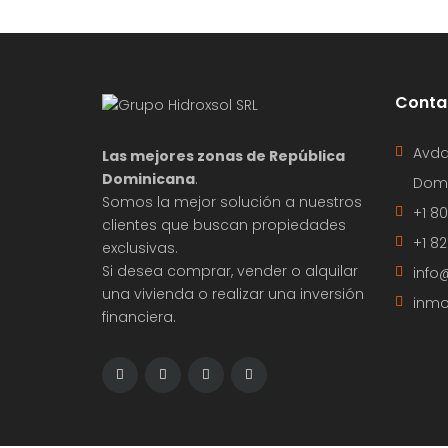
Conta
Avda
Las mejores zonas de República
Dominicana
.
Domi
Somos la mejor solución a nuestros
+1 8
clientes que buscan propiedades
+1 8
exclusivas.
Si desea comprar, vender o alquilar
info
una vivienda o realizar una inversión
inmo
financiera.