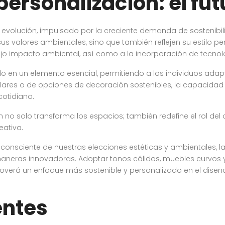
personalización: el fut
 evolución, impulsado por la creciente demanda de sostenibil
s valores ambientales, sino que también reflejen su estilo per
jo impacto ambiental, así como a la incorporación de tecnol
ido en un elemento esencial, permitiendo a los individuos ada
lares o de opciones de decoración sostenibles, la capacidad
cotidiano.
 no solo transforma los espacios; también redefine el rol del 
eativa.
nsciente de nuestras elecciones estéticas y ambientales, las
maneras innovadoras. Adoptar tonos cálidos, muebles curvos y
moverá un enfoque más sostenible y personalizado en el dise
entes