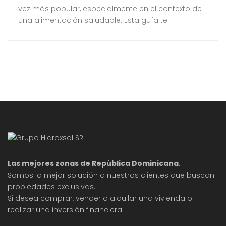
vez más popular, especialmente en el contexto de
una alimentación saludable. Esta guía te
proporcionará los pasos esenciales y consejos
prácticos para que puedas disfrutar de una
cosecha satisfactoria sin importar tu nivel de
experiencia en jardinería. La selección de la
variedad adecuada de arándanos es fundamental
para asegurar un
Las mejores zonas de República Dominicana
.
Somos la mejor solución a nuestros clientes que buscan
propiedades exclusivas.
Si desea comprar, vender o alquilar una vivienda o
realizar una inversión financiera.