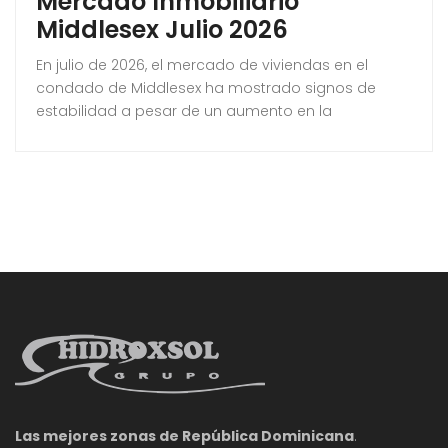
Mercado Inmobiliario
Middlesex Julio 2026
En julio de 2026, el mercado de viviendas en el
condado de Middlesex ha mostrado signos de
estabilidad a pesar de un aumento en la
disponibilidad. Los precios se mantuvieron en un
promedio de $857,485, mientras que el inventario
de viviendas creció un 12% en comparación con el
año anterior. A pesar de estas fluctuaciones, las
propiedades continuaron vendiéndose a
Las mejores zonas de República Dominicana
.