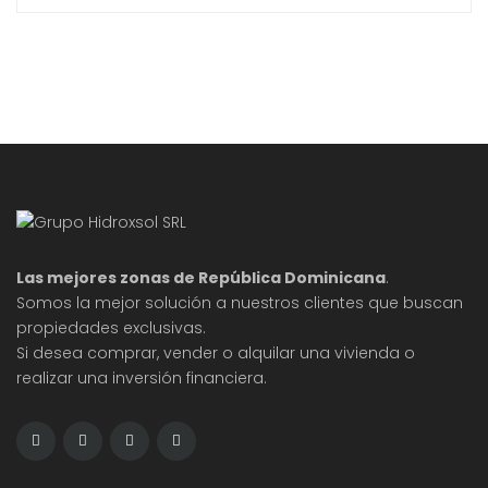
evaluación de riesgos por parte de los
prestamistas. Estas tendencias están redefiniendo
cómo agentes inmobiliarios, prestamistas y
compradores abordan la fase de inspección en el
proceso de compra de propiedades. A medida
que
Las mejores zonas de República Dominicana
.
Somos la mejor solución a nuestros clientes que buscan
propiedades exclusivas.
Si desea comprar, vender o alquilar una vivienda o
realizar una inversión financiera.