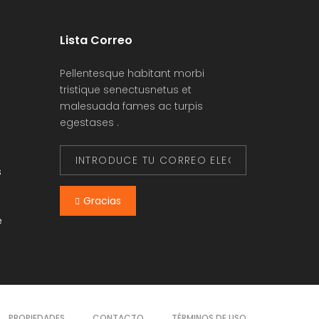
Lista Correo
Pellentesque habitant morbi
tristique senectusnetus et
malesuada fames ac turpis
egestases .
s
Gracias
e
PROPIEDADES
CONTACTO
TÉRMINOS DE USO