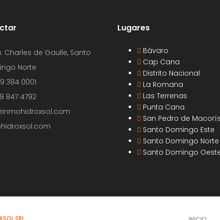
ctar
Lugares
Bávaro
. Charles de Gaulle, Santo
Cap Cana
ngo Norte
Distrito Nacional
09 384 0001
La Romana
Las Terrenas
29 847 4792
Punta Cana
@inmohidroxsol.com
San Pedro de Macorí
hidroxsol.com
Santo Domingo Este
Santo Domingo Norte
Santo Domingo Oest
SOL SRL.
INICIO