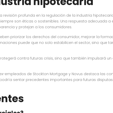
dustria hipotecaria
revisión profunda en la regulación de la industria hipotecari
 siempre son éticas o sostenibles. Una respuesta adecuada a e
arencia y protejan a los consumidores.
deben priorizar los derechos del consumidor, mejorar la forma
ciones puede que no solo estabilicen el sector, sino que tam
se protegerá contra futuras crisis, sino que también impulsará 
s ex-empleados de Stockton Mortgage y Novus destaca las com
odría sentar precedentes importantes para futuras disputas en
entes