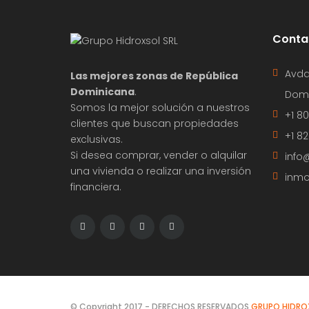
Conta
Avda
Las mejores zonas de República
Dominicana
.
Domi
Somos la mejor solución a nuestros
+1 8
clientes que buscan propiedades
+1 8
exclusivas.
Si desea comprar, vender o alquilar
info
una vivienda o realizar una inversión
inmo
financiera.
© Copyright 2017 - DERECHOS RESERVADOS
GRUPO HIDROX