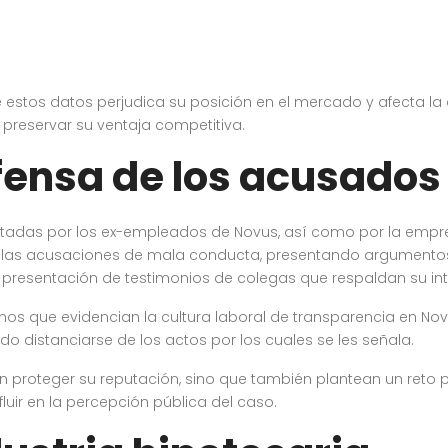
tos datos perjudica su posición en el mercado y afecta la con
preservar su ventaja competitiva.
fensa de los acusados
optadas por los ex-empleados de Novus, así como por la empr
 las acusaciones de mala conducta, presentando argumentos
a presentación de testimonios de colegas que respaldan su int
nos que evidencian la cultura laboral de transparencia en Nov
o distanciarse de los actos por los cuales se les señala.
n proteger su reputación, sino que también plantean un reto 
uir en la percepción pública del caso.