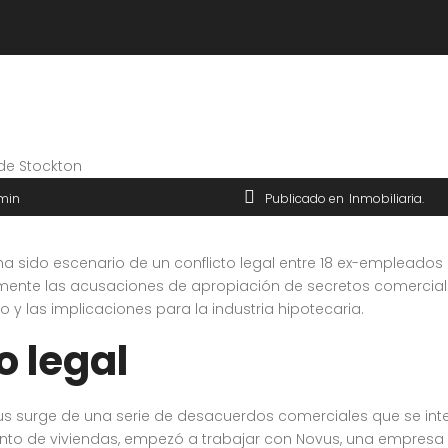
min
Publicado en
Inmobiliaria
ha sido escenario de un conflicto legal entre 18 ex-empleado
te las acusaciones de apropiación de secretos comerciales 
 y las implicaciones para la industria hipotecaria.
o legal
vus surge de una serie de desacuerdos comerciales que se inten
to de viviendas, empezó a trabajar con Novus, una empresa d