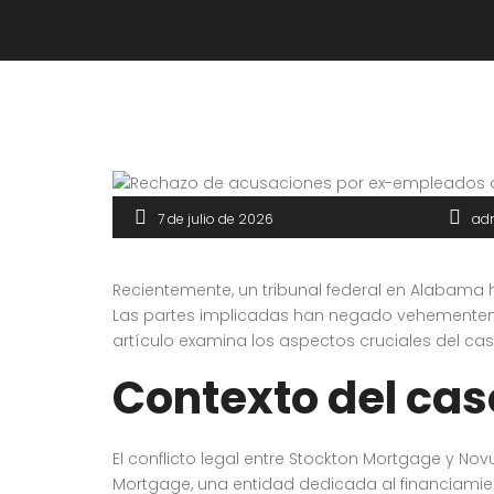
7 de julio de 2026
ad
Recientemente, un tribunal federal en Alabama 
Las partes implicadas han negado vehementemen
artículo examina los aspectos cruciales del caso
Contexto del cas
El conflicto legal entre Stockton Mortgage y No
Mortgage, una entidad dedicada al financiamien