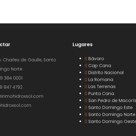
ctar
Lugares
Bávaro
. Charles de Gaulle, Santo
Cap Cana
ngo Norte
Distrito Nacional
09 384 0001
La Romana
Las Terrenas
29 847 4792
Punta Cana
@inmohidroxsol.com
San Pedro de Macorí
hidroxsol.com
Santo Domingo Este
Santo Domingo Norte
Santo Domingo Oest