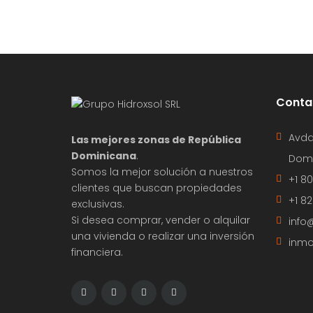
Conta
Avda
Las mejores zonas de República
Dominicana
.
Domi
Somos la mejor solución a nuestros
+1 8
clientes que buscan propiedades
+1 8
exclusivas.
Si desea comprar, vender o alquilar
info
una vivienda o realizar una inversión
inmo
financiera.