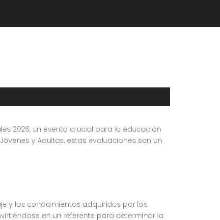
ales 2026, un evento crucial para la educación
 Jóvenes y Adultas, estas evaluaciones son un
e y los conocimientos adquiridos por los
irtiéndose en un referente para determinar la