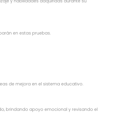
zaje y habilidades adquiridas durante su
iparán en estas pruebas.
eas de mejora en el sistema educativo.
o, brindando apoyo emocional y revisando el