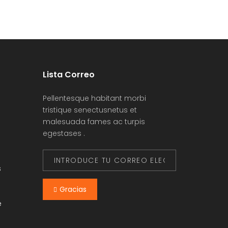
Lista Correo
Pellentesque habitant morbi
tristique senectusnetus et
malesuada fames ac turpis
egestases .
s
Gracias
e