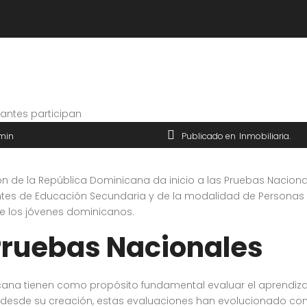
min
Publicado en
Inmobiliaria
ción de la República Dominicana da inicio a las Pruebas Nacion
diantes de Educación Secundaria y de la modalidad de Personas
de los jóvenes dominicanos.
Pruebas Nacionales
cana tienen como propósito fundamental evaluar el aprendizaj
 desde su creación, estas evaluaciones han evolucionado conv