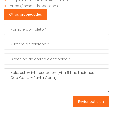
miguelinaherasme28@gmail.com
https://inmohidroxsol.com
Otras propiedades
Enviar peticion