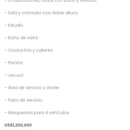
– 5 habitaciones, todas con baño y vestidor
4,232,000
$10,000,000
$7
RD$
RD$
, Residencial Don Paco III, Santo Domingo Este, República Dominicana
Crisfer Punta Cana, Calle Edgar Allan Poe, Punta Cana, República Dominicana
Alma Ros
– Sala y comedor con doble altura
– Estudio
– Baño de visita
– Cocina fría y caliente
– Piscina
 encontró ningún
No se encontró ningún
ulo
artículo
– Jacuzzi
– Área de servicio y chofer
– Patio de servicio
– Marquesina para 4 vehículos
US$1,200,000