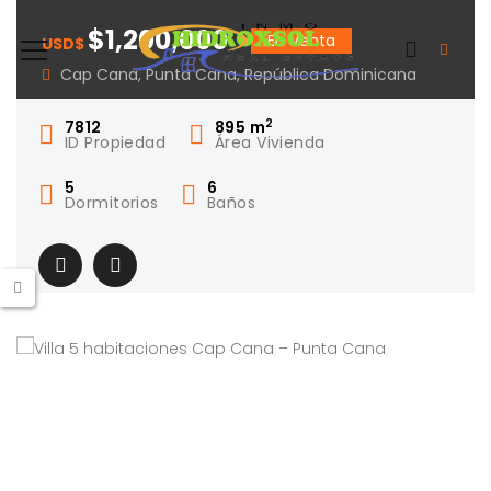
Cap Cana – Punta
$1,200,000
En Venta
USD$
Cana
Cap Cana, Punta Cana, República Dominicana
2
7812
895
m
ID Propiedad
Área Vivienda
5
6
Dormitorios
Baños