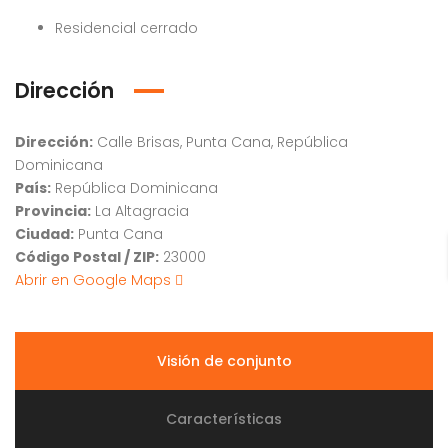
Residencial cerrado
Dirección
Dirección:
Calle Brisas, Punta Cana, República
Dominicana
País:
República Dominicana
Provincia:
La Altagracia
Ciudad:
Punta Cana
Código Postal / ZIP:
23000
Abrir en Google Maps
Visión de conjunto
Características