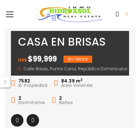
CASA EN BRISAS
PUNTA CANA
$99,999
En Venta
US$
Calle Brisas, Punta Cana, República Dominicana
2
7582
84.39
m
ID Propiedad
Área Vivienda
2
2
Dormitorios
Baños