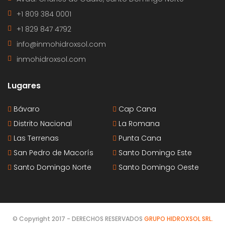
+1 809 384 0001
+1 829 847 4792
info@inmohidroxsol.com
inmohidroxsol.com
Lugares
Bávaro
Cap Cana
Distrito Nacional
La Romana
Las Terrenas
Punta Cana
San Pedro de Macorís
Santo Domingo Este
Santo Domingo Norte
Santo Domingo Oeste
© Copyright 2017 - DERECHOS RESERVADOS
GRUPO HIDROXSOL SRL.