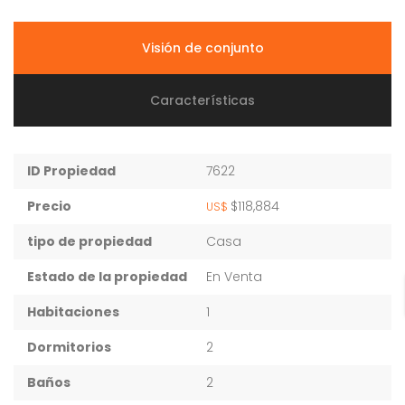
Visión de conjunto
Características
ID Propiedad
7622
Precio
$118,884
US$
tipo de propiedad
Casa
Estado de la propiedad
En Venta
Habitaciones
1
Dormitorios
2
Baños
2