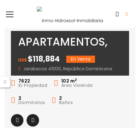
APARTAMENTOS,
JARABACOA
$118,884
En Venta
US$
Jarabacoa 41000, República Dominicana
2
7622
102
m
ID Propiedad
Área Vivienda
2
2
Dormitorios
Baños