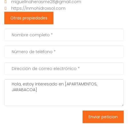
miguelinaherasme28@gmail.com
https://inmohidroxsol.com
Otras propiedades
Enviar peticion