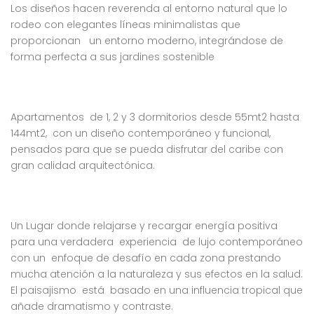
Los diseños hacen reverenda al entorno natural que lo
4,232,000
$10,000,000
$7
RD$
RD$
rodeo con elegantes líneas minimalistas que
, Residencial Don Paco III, Santo Domingo Este, República Dominicana
Crisfer Punta Cana, Calle Edgar Allan Poe, Punta Cana, República Dominicana
Alma Ros
proporcionan un entorno moderno, integrándose de
forma perfecta a sus jardines sostenible
Apartamentos de 1, 2 y 3 dormitorios desde 55mt2 hasta
144mt2, con un diseño contemporáneo y funcional,
pensados para que se pueda disfrutar del caribe con
 encontró ningún
No se encontró ningún
gran calidad arquitectónica.
ulo
artículo
Un Lugar donde relajarse y recargar energía positiva
para una verdadera experiencia de lujo contemporáneo
con un enfoque de desafío en cada zona prestando
mucha atención a la naturaleza y sus efectos en la salud.
El paisajismo está basado en una influencia tropical que
añade dramatismo y contraste.