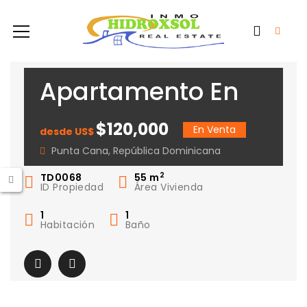
Apartamento En
Punta Cana
$120,000
En Venta
desde US$
Punta Cana, República Dominicana
2
TD0068
55
m
ID Propiedad
Área Vivienda
1
1
Habitación
Baño