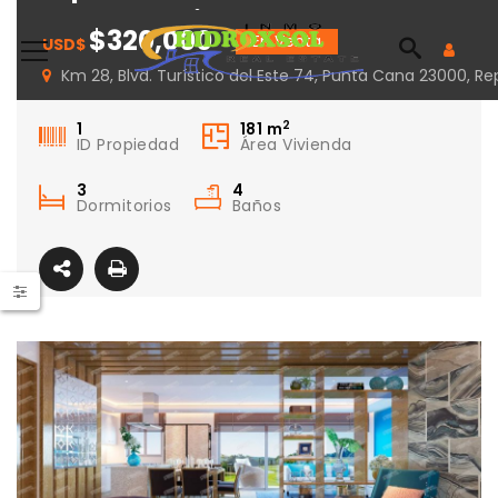
complejo Hard Rock
$320,000
En Venta
USD$
Km 28, Blvd. Turístico del Este 74, Punta Cana 23000, 
2
1
181
m
ID Propiedad
Área Vivienda
3
4
Dormitorios
Baños