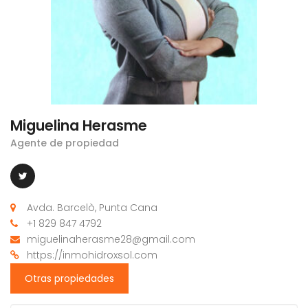
Miguelina Herasme
Agente de propiedad
Avda. Barcelò, Punta Cana
+1 829 847 4792
miguelinaherasme28@gmail.com
https://inmohidroxsol.com
Otras propiedades