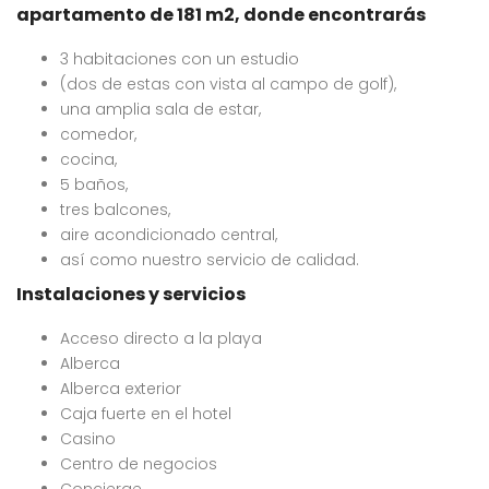
apartamento de 181 m2, donde encontrarás
10,000,000
$7,294,000
$4
RD$
RD$
Punta Cana, Calle Edgar Allan Poe, Punta Cana, República Dominicana
Alma Rosa II, Santo Domingo Este, República Dominicana
Paco III, Re
3 habitaciones con un estudio
(dos de estas con vista al campo de golf),
una amplia sala de estar,
comedor,
cocina,
5 baños,
tres balcones,
aire acondicionado central,
 encontró ningún
No se encontró ningún
así como nuestro servicio de calidad.
ulo
artículo
Instalaciones y servicios
Acceso directo a la playa
Alberca
Alberca exterior
Caja fuerte en el hotel
Casino
Centro de negocios