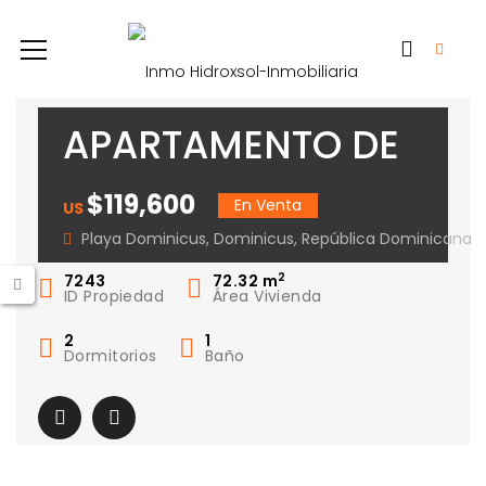
APARTAMENTO DE
LUJO, PLAYA
$119,600
En Venta
US
DOMINICUS
Playa Dominicus, Dominicus, República Dominicana
2
7243
72.32
m
ID Propiedad
Área Vivienda
2
1
Dormitorios
Baño