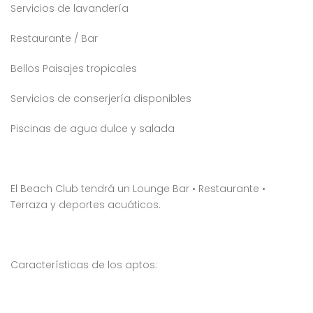
Servicios de lavandería
4,232,000
$10,000,000
$7
RD$
RD$
, Residencial Don Paco III, Santo Domingo Este, República Dominicana
Crisfer Punta Cana, Calle Edgar Allan Poe, Punta Cana, República Dominicana
Alma Ros
Restaurante / Bar
Bellos Paisajes tropicales
Servicios de conserjería disponibles
Piscinas de agua dulce y salada
 encontró ningún
No se encontró ningún
ulo
artículo
El Beach Club tendrá un Lounge Bar • Restaurante •
Terraza y deportes acuáticos.
Características de los aptos: