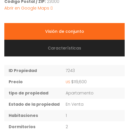
Código Postal / ZIP:
23000
Abrir en Google Maps
Visión de conjunto
Características
ID Propiedad
7243
Precio
$119,600
US
tipo de propiedad
Apartamento
Estado de la propiedad
En Venta
Habitaciones
1
Dormitorios
2