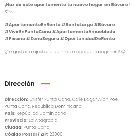
¡Haz de este apartamento tu nuevo hogar en Bávaro!
🌴✨
#ApartamentoEnRenta #RentaLarga #Bávaro
#VivirEnPuntaCana #ApartamentoAmueblado
#Piscina #ZonaSegura #OportunidadDeRenta
¿Te gustaría ajustar algo más o agregar imágenes? 😊
Dirección
Dirección:
Crisfer Punta Cana, Calle Edgar Allan Poe,
Punta Cana, República Dominicana
País:
República Dominicana
Provincia:
La Altagracia
Ciudad:
Punta Cana
Código Postal / ZIP:
23000