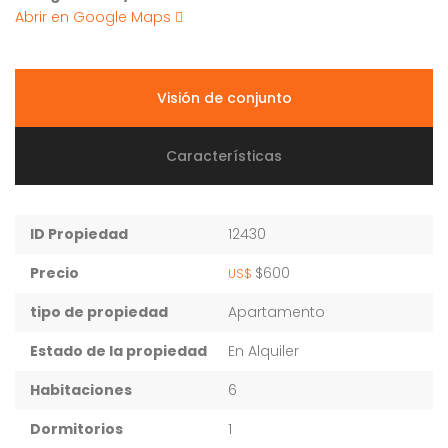
Abrir en Google Maps
Visión de conjunto
Características
ID Propiedad
12430
Precio
$600
US$
tipo de propiedad
Apartamento
Estado de la propiedad
En Alquiler
Habitaciones
6
Dormitorios
1