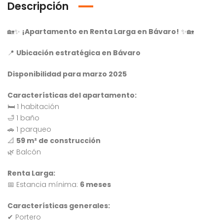
Descripción
🏡✨
¡Apartamento en Renta Larga en Bávaro!
✨🏡
📍
Ubicación estratégica en Bávaro
Disponibilidad para marzo 2025
Características del apartamento:
🛏️ 1 habitación
🛁 1 baño
🚗 1 parqueo
📐
59 m² de construcción
🌿 Balcón
Renta Larga:
📅 Estancia mínima:
6 meses
Características generales:
Venta Apartamento Residencial Amalia
Venta Villa En Crisfer Punta Cana
✔ Portero