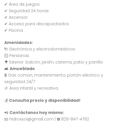
✔ Área de juegos
4,232,000
$10,000,000
$7
RD$
RD$
✔ Seguridad 24 horas
, Residencial Don Paco III, Santo Domingo Este, República Dominicana
Crisfer Punta Cana, Calle Edgar Allan Poe, Punta Cana, República Dominicana
Alma Ros
✔ Ascensor
✔ Acceso para discapacitados
✔ Piscina
Amenidades:
🔌 Electrónica y electrodomésticos
🪟 Persianas
🌳 Exterior: balcón, jardín, cisterna, patio y parrilla
 encontró ningún
No se encontró ningún
🛋
Amueblado
ulo
artículo
🔒 Gas común, mantenimiento, portón eléctrico y
seguridad 24/7
🎉 Área infantil y recreativa
💰
Consulta precio y disponibilidad!
📲
Contáctanos hoy mismo:
📧 hidroxsol@gmail.com | ☎️ 829-847-4792