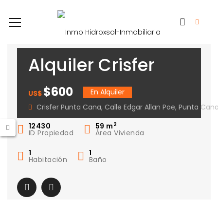
Alquiler Crisfer
Punta Cana –
$600
En Alquiler
US$
Amoblado
Crisfer Punta Cana, Calle Edgar Allan Poe, Punta Ca
2
12430
59
m
ID Propiedad
Área Vivienda
1
1
Habitación
Baño