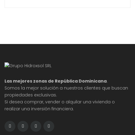
una ligera caída, mientras que el número de ventas
pendientes y las nuevas ofertas mostraron un
crecimiento notable. Este artículo analiza los datos
más recientes para comprender mejor las
dinámicas del mercado. La caída del 1.1% en los
precios de
Las mejores zonas de República Dominicana
.
Somos la mejor solución a nuestros clientes que buscan
propiedades exclusivas.
Si desea comprar, vender o alquilar una vivienda o
realizar una inversión financiera.