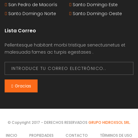
San Pedro de Macorís
Santo Domingo Este
Santo Domingo Norte
Santo Domingo Oeste
Lista Correo
Pellentesque habitant morbi tristique senectusnetus et
malesuada fames ac turpis egestases .
Gracias
© Copyright 2017 - DERECHOS RESERVADOS
GRUPO HIDROXSOL SRL.
INICIO
PROPIEDADES
CONTACTO
TÉRMINOS DE USO