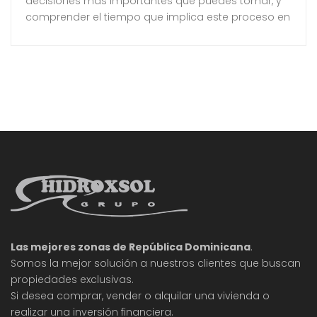
decisiones más importantes que puedes tomar, y
comprender el tiempo que implica este proceso en
Massachusetts es esencial. Este artículo te
proporcionará una visión clara sobre las etapas de
construcción, los factores que influyen en la
duración del proyecto y consejos para mantenerlo
en marcha. Aprenderás todo lo necesario para
planificar
Las mejores zonas de República Dominicana
.
Somos la mejor solución a nuestros clientes que buscan
propiedades exclusivas.
Si desea comprar, vender o alquilar una vivienda o
realizar una inversión financiera.