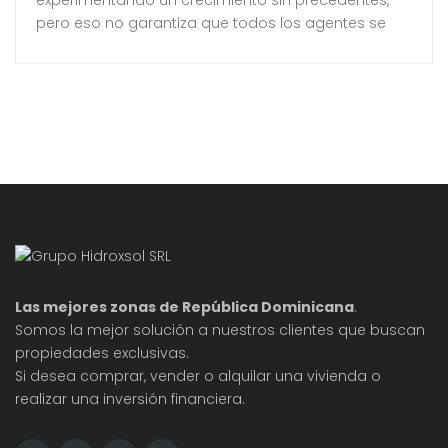
experimentando un crecimiento sin precedentes,
pero eso no garantiza que todos los agentes se
beneficien de esta situación. Muchos agentes
inmobiliarios carecen de procesos estructurados y
se encuentran improvisando, lo que dificulta su
éxito. Este artículo explora las razones detrás de
esta disonancia y ofrece recomendaciones para
mejorar la gestión en el sector.
Las mejores zonas de República Dominicana
.
Somos la mejor solución a nuestros clientes que buscan
propiedades exclusivas.
Si desea comprar, vender o alquilar una vivienda o
realizar una inversión financiera.