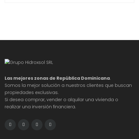
proporcionará una visión clara sobre las etapas de
construcción, los factores que influyen en la
duración del proyecto y consejos para mantenerlo
en marcha. Aprenderás todo lo necesario para
planificar
Las mejores zonas de República Dominicana
.
Somos la mejor solución a nuestros clientes que buscan
propiedades exclusivas.
Si desea comprar, vender o alquilar una vivienda o
realizar una inversión financiera.