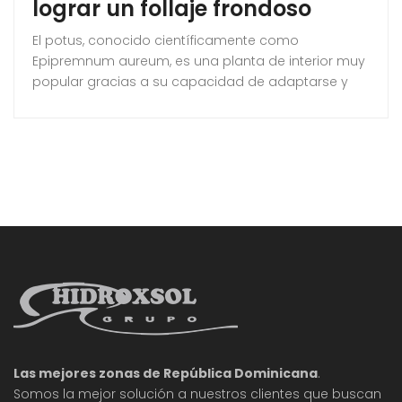
lograr un follaje frondoso
El potus, conocido científicamente como
Epipremnum aureum, es una planta de interior muy
popular gracias a su capacidad de adaptarse y
prosperar en diversos entornos. Sin embargo, si no
se le proporciona una poda adecuada, puede
volverse largo y desgarbado. En este artículo, te
mostraremos cómo podar tu potus de manera
efectiva para conseguir un follaje más denso y
atractivo.
Las mejores zonas de República Dominicana
.
Somos la mejor solución a nuestros clientes que buscan