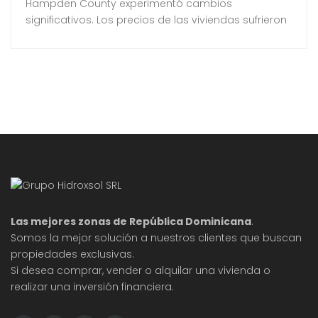
Hampden County experimentó cambios
significativos. Los precios de las viviendas sufrieron
una ligera caída, mientras que el número de ventas
pendientes y las nuevas ofertas mostraron un
crecimiento notable. Este artículo analiza los datos
más recientes para comprender mejor las
dinámicas del mercado. La caída del 1.1% en los
precios de
Las mejores zonas de República Dominicana
.
Somos la mejor solución a nuestros clientes que buscan
propiedades exclusivas.
Si desea comprar, vender o alquilar una vivienda o
realizar una inversión financiera.