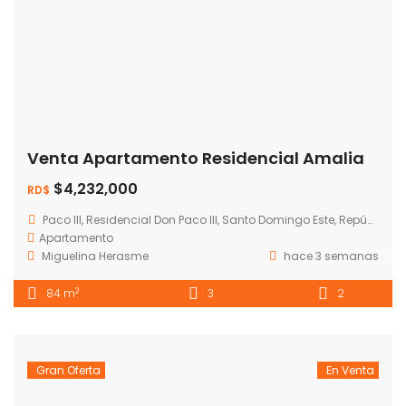
Venta Apartamento Residencial Amalia
$4,232,000
RD$
Paco III, Residencial Don Paco III, Santo Domingo Este, República Dominicana
Apartamento
Miguelina Herasme
hace 3 semanas
2
84 m
3
2
Gran Oferta
En Venta