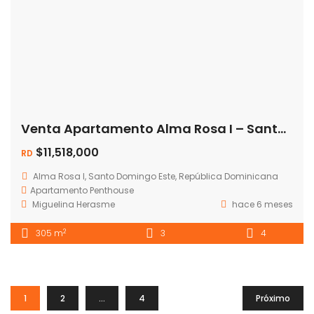
Venta Apartamento Alma Rosa I – Santo Domingo Este
$11,518,000
RD
Alma Rosa I, Santo Domingo Este, República Dominicana
Apartamento
Penthouse
Miguelina Herasme
hace 6 meses
2
305 m
3
4
1
2
…
4
Próximo