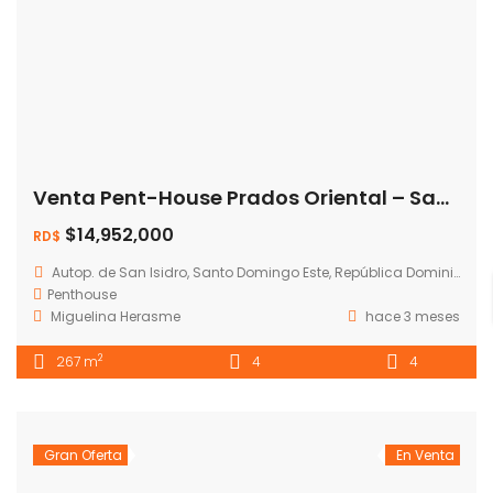
Venta Pent-House Prados Oriental – Santo Domingo Este -Precio: RD$ 14,952,762.50
$14,952,000
RD$
Autop. de San Isidro, Santo Domingo Este, República Dominicana
Penthouse
Miguelina Herasme
hace 3 meses
2
267 m
4
4
Gran Oferta
En Venta