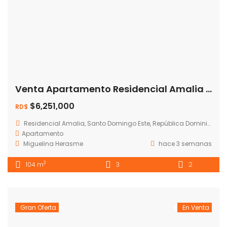
Venta Apartamento Residencial Amalia del Este
$6,251,000
RD$
Residencial Amalia, Santo Domingo Este, República Dominicana
Apartamento
Miguelina Herasme
hace 3 semanas
2
104 m
3
2
Gran Oferta
En Venta