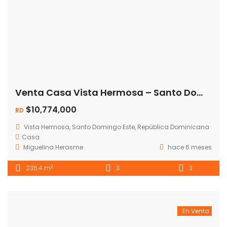
Venta Casa Vista Hermosa – Santo Domingo Este – 💰 Precio: RD$10,774,000
$10,774,000
RD
Vista Hermosa, Santo Domingo Este, República Dominicana
Casa
Miguelina Herasme
hace 6 meses
2
236.4 m
3
3
En Venta