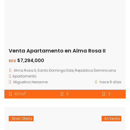
Venta Apartamento en Alma Rosa II
$7,294,000
RD$
Alma Rosa II, Santo Domingo Este, República Dominicana
Apartamento
Miguelina Herasme
hace 6 días
2
127 m
3
3
Gran Oferta
En Venta