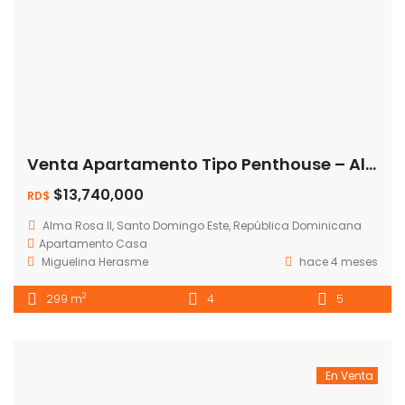
Venta Apartamento Tipo Penthouse – Alama Rosa II Oportunidad 💰 Precio: RD$13,740,000
$13,740,000
RD$
Alma Rosa II, Santo Domingo Este, República Dominicana
Apartamento
Casa
Miguelina Herasme
hace 4 meses
2
299 m
4
5
En Venta