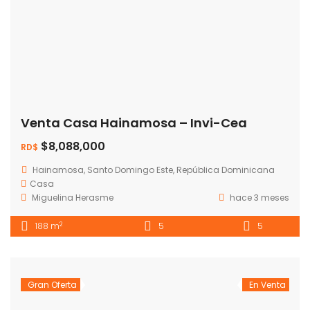
Venta Casa Hainamosa – Invi-Cea
$8,088,000
RD$
Hainamosa, Santo Domingo Este, República Dominicana
Casa
Miguelina Herasme
hace 3 meses
2
188 m
5
5
Gran Oferta
En Venta