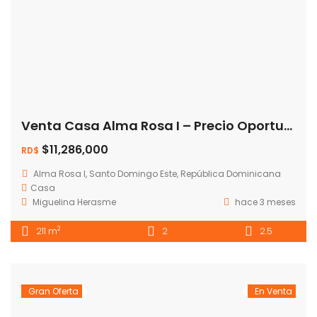
Venta Casa Alma Rosa I – Precio Oportunidad
$11,286,000
RD$
Alma Rosa I, Santo Domingo Este, República Dominicana
Casa
Miguelina Herasme
hace 3 meses
2
211 m
2
2.5
Gran Oferta
En Venta