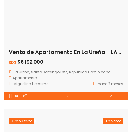
Venta de Apartamento En La Ureña – LAs Américas
$6,192,000
RD$
La Ureña, Santo Domingo Este, República Dominicana
Apartamento
Miguelina Herasme
hace 2 meses
2
148 m
3
2
Gran Oferta
En Venta