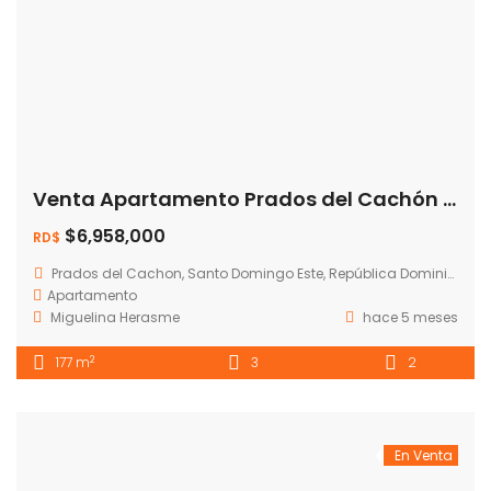
Venta Apartamento Prados del Cachón – Santo Domingo Este -💰 Precio: RD$ 6,958,861.76
$6,958,000
RD$
Prados del Cachon, Santo Domingo Este, República Dominicana
Apartamento
Miguelina Herasme
hace 5 meses
2
177 m
3
2
En Venta