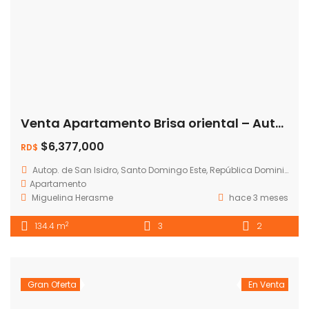
Venta Apartamento Brisa oriental – Autopista San isidro – RD$6,377,633.68
$6,377,000
RD$
Autop. de San Isidro, Santo Domingo Este, República Dominicana
Apartamento
Miguelina Herasme
hace 3 meses
2
134.4 m
3
2
Gran Oferta
En Venta