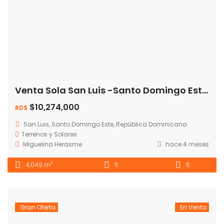
Venta Sola San Luis -Santo Domingo Este💰 Precio: RD$ 10,274,000
$10,274,000
RD$
San Luis, Santo Domingo Este, República Dominicana
Terrenos y Solares
Miguelina Herasme
hace 4 meses
2
4,049 m
5
5
Gran Oferta
En Venta