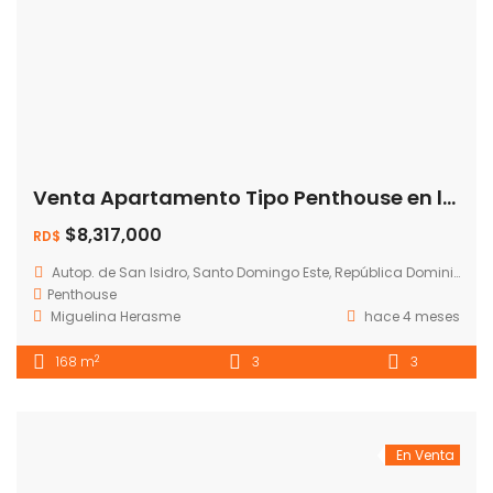
Venta Apartamento Tipo Penthouse en la Autopista San Isidro – Las Cayenas 💰 Precio: RD$ 8,317,234.52
$8,317,000
RD$
Autop. de San Isidro, Santo Domingo Este, República Dominicana
Penthouse
Miguelina Herasme
hace 4 meses
2
168 m
3
3
En Venta