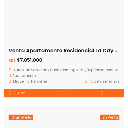
Venta Apartamento Residencial La Cayena – Santo Domingo Este
$7,051,000
RD$
Autop. de San Isidro, Santo Domingo Este, República Dominicana
Apartamento
Miguelina Herasme
hace 3 semanas
2
134 m
3
3
Gran Oferta
En Venta