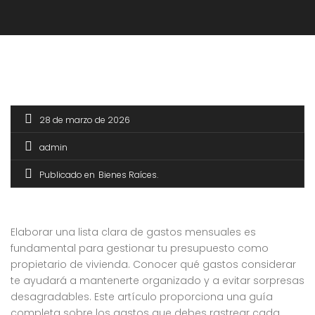
28 de marzo de 2026
admin
Publicado en
Bienes Raíces
Elaborar una lista clara de gastos mensuales es
fundamental para gestionar tu presupuesto como
propietario de vivienda. Conocer qué gastos considerar
te ayudará a mantenerte organizado y a evitar sorpresas
desagradables. Este artículo proporciona una guía
completa sobre los gastos que debes rastrear cada