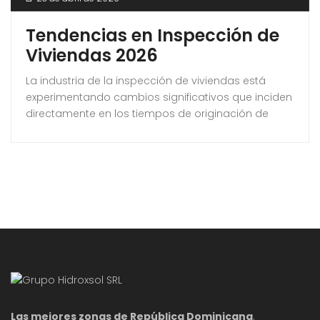
Tendencias en Inspección de
Viviendas 2026
La industria de la inspección de viviendas está
experimentando cambios significativos que inciden
directamente en los tiempos de originación de
hipotecas, los procedimientos de cierre y la
evaluación de riesgos por parte de los
prestamistas. Estas tendencias están redefiniendo
cómo agentes inmobiliarios, prestamistas y
compradores abordan la fase de inspección en el
proceso de compra de propiedades. A medida
que
Las mejores zonas de República Dominicana
.