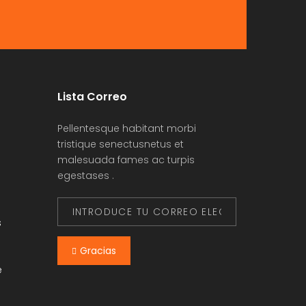
Lista Correo
Pellentesque habitant morbi
tristique senectusnetus et
malesuada fames ac turpis
egestases .
s
Gracias
e