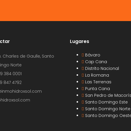
ctar
Lugares
Bávaro
. Charles de Gaulle, Santo
Cap Cana
ngo Norte
Distrito Nacional
09 384 0001
La Romana
Las Terrenas
29 847 4792
Punta Cana
@inmohidroxsol.com
San Pedro de Macorí
hidroxsol.com
Santo Domingo Este
Santo Domingo Norte
Santo Domingo Oest