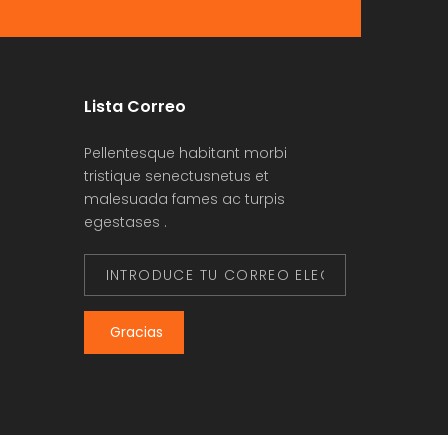
Lista Correo
Pellentesque habitant morbi
tristique senectusnetus et
malesuada fames ac turpis
egestases .
Gracias