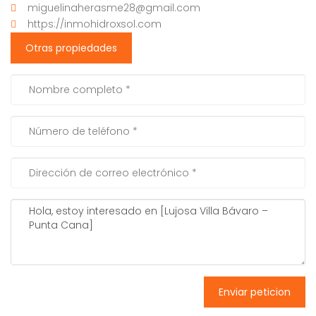
miguelinaherasme28@gmail.com
https://inmohidroxsol.com
Otras propiedades
Enviar peticion