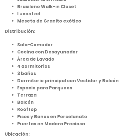
4,232,000
$10,000,000
$7
Brasileño Walk-in Closet
RD$
RD$
, Residencial Don Paco III, Santo Domingo Este, República Dominicana
Crisfer Punta Cana, Calle Edgar Allan Poe, Punta Cana, República Dominicana
Alma Ros
Luces Led
Meseta de Granito exótico
Distribución:
Sala-Comedor
Cocina con Desayunador
Área de Lavado
4 dormitorios
 encontró ningún
No se encontró ningún
3 baños
ulo
artículo
Dormitorio principal con Vestidor y Balcón
Espacio para Parqueos
Terraza
Balcón
Rooftop
Pisos y Baños en Porcelanato
Puertas en Madera Preciosa
Ubicación: