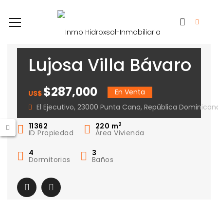
Lujosa Villa Bávaro
– Punta Cana
$287,000
En Venta
US$
El Ejecutivo, 23000 Punta Cana, República Dominican
2
11362
220
m
ID Propiedad
Área Vivienda
4
3
Dormitorios
Baños