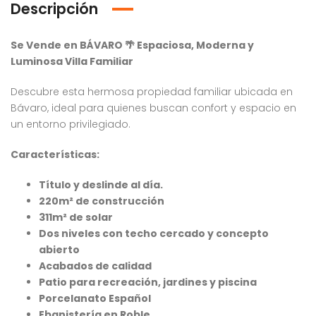
Descripción
Se Vende en BÁVARO
🌴
Espaciosa, Moderna y
Luminosa Villa Familiar
Descubre esta hermosa propiedad familiar ubicada en
Bávaro, ideal para quienes buscan confort y espacio en
un entorno privilegiado.
Características:
Título y deslinde al día.
220m² de construcción
311m² de solar
Dos niveles con techo cercado y concepto
abierto
Acabados de calidad
Patio para recreación, jardines y piscina
Porcelanato Español
Venta Apartamento Residencial Amalia
Venta Villa En Crisfer Punta Cana
Ebanistería en Roble