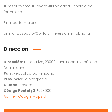
#CasaEnVenta #Bávaro #PropiedadFPrincipio del
formulario
Final del formulario
amiliar #EspacioYConfort #InversiónInmobiliaria
Dirección
Dirección:
El Ejecutivo, 23000 Punta Cana, República
Dominicana
País:
República Dominicana
Provincia:
La Altagracia
Ciudad:
Bávaro
Código Postal / ZIP:
23000
Abrir en Google Maps