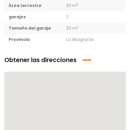
2
Área terrestre
311 m
garajes
2
2
Tamaño del garaje
30 m
Provincia
La Altagracia
Obtener las direcciones