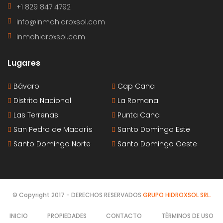
+1 829 847 4792
info@inmohidroxsol.com
inmohidroxsol.com
Lugares
Bávaro
Cap Cana
Distrito Nacional
La Romana
Las Terrenas
Punta Cana
San Pedro de Macorís
Santo Domingo Este
Santo Domingo Norte
Santo Domingo Oeste
© Copyright 2017 - DERECHOS RESERVADOS
GRUPO HIDROXSOL SRL.
INICIO
PROPIEDADES
CONTACTO
TÉRMINOS DE USO