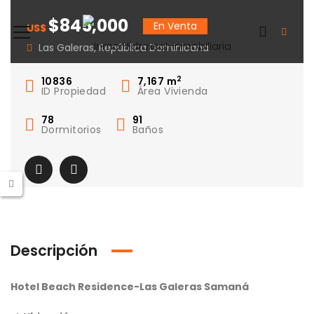
– Las Galeras
$845,000
En Venta
US$
Las Galeras, República Dominicana
2
10836
7,167
m
ID Propiedad
Área Vivienda
78
91
Dormitorios
Baños
Descripción
Hotel Beach Residence-Las Galeras Samaná