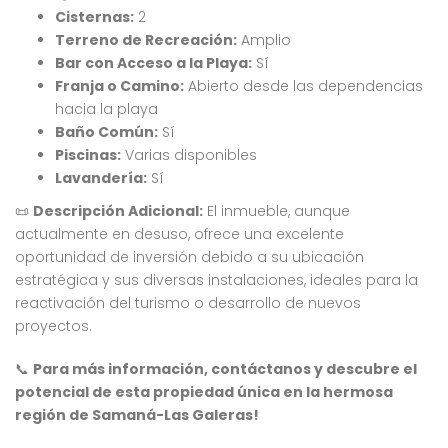
Cisternas:
2
4,232,000
$10,000,000
$7
RD$
RD$
Terreno de Recreación:
Amplio
, Residencial Don Paco III, Santo Domingo Este, República Dominicana
Crisfer Punta Cana, Calle Edgar Allan Poe, Punta Cana, República Dominicana
Alma Ros
Bar con Acceso a la Playa:
Sí
Franja o Camino:
Abierto desde las dependencias
hacia la playa
Baño Común:
Sí
Piscinas:
Varias disponibles
Lavandería:
Sí
📜
Descripción Adicional:
El inmueble, aunque
 encontró ningún
No se encontró ningún
actualmente en desuso, ofrece una excelente
ulo
artículo
oportunidad de inversión debido a su ubicación
estratégica y sus diversas instalaciones, ideales para la
reactivación del turismo o desarrollo de nuevos
proyectos.
📞
Para más información, contáctanos y descubre el
potencial de esta propiedad única en la hermosa
región de Samaná-Las Galeras!