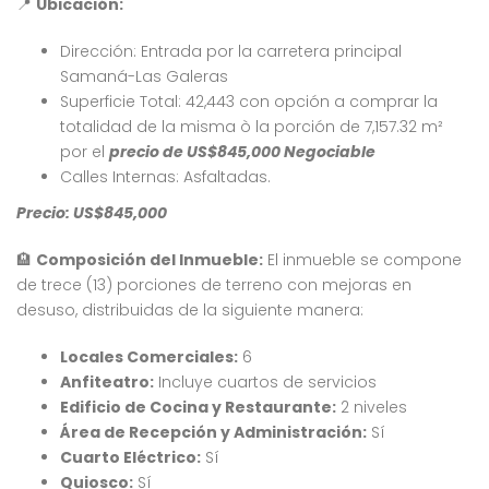
📍
Ubicación:
Dirección: Entrada por la carretera principal
Samaná-Las Galeras
Superficie Total: 42,443 con opción a comprar la
totalidad de la misma ò la porción de 7,157.32 m²
por el
precio de US$845,000 Negociable
Calles Internas: Asfaltadas.
Precio: US$845,000
🏨
Composición del Inmueble:
El inmueble se compone
de trece (13) porciones de terreno con mejoras en
desuso, distribuidas de la siguiente manera:
Locales Comerciales:
6
Anfiteatro:
Incluye cuartos de servicios
Edificio de Cocina y Restaurante:
2 niveles
Área de Recepción y Administración:
Sí
Cuarto Eléctrico:
Sí
Venta Apartamento Residencial Amalia
Venta Villa En Crisfer Punta Cana
Quiosco:
Sí