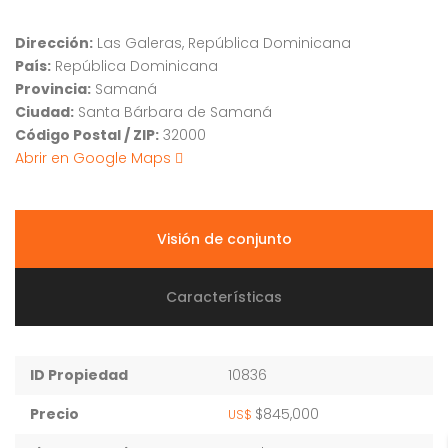
Dirección:
Las Galeras, República Dominicana
País:
República Dominicana
Provincia:
Samaná
Ciudad:
Santa Bárbara de Samaná
Código Postal / ZIP:
32000
Abrir en Google Maps
Visión de conjunto
Características
ID Propiedad
10836
Precio
$845,000
US$