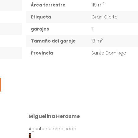
2
Área terrestre
119 m
Etiqueta
Gran Oferta
garajes
1
2
Tamaño del garaje
13 m
Provincia
Santo Domingo
Miguelina Herasme
Agente de propiedad