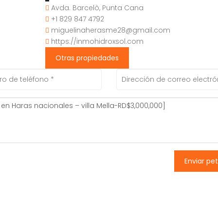
Avda. Barcelò, Punta Cana
+1 829 847 4792
miguelinaherasme28@gmail.com
https://inmohidroxsol.com
Otras propiedades
Enviar pet