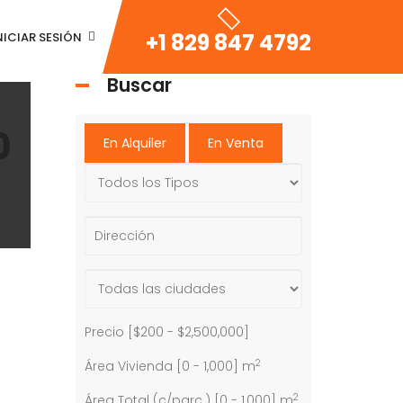
+1 829 847 4792
NICIAR SESIÓN
Buscar
0
En Alquiler
En Venta
Precio [
$200
-
$2,500,000
]
2
Área Vivienda [
0
-
1,000
] m
2
Área Total (c/parc.) [
0
-
1,000
] m