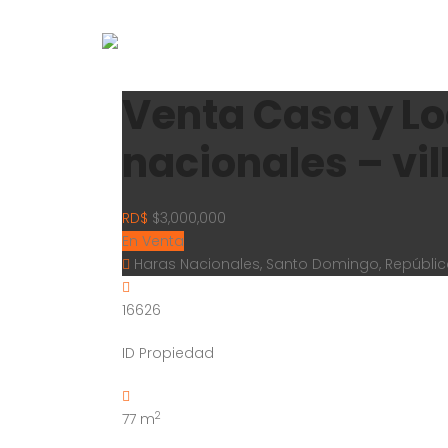
Venta Casa y Lo
nacionales – vi
RD$
$3,000,000
En Venta
Haras Nacionales, Santo Domingo, Repúbli
16626
ID Propiedad
2
77
m