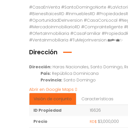
#CasaEnVenta #SantoDomingoNorte #LaVictoria
#BienesRaicesRD #InmueblesRD #PropiedadesRD
#OportunidadDeInversion #CasaConLocal #Nego
#MercadoInmobiliarioRD #CompraInteligente #
#OfertaInmobiliaria #CasaFamiliar #Propiedad
#VentaInmobiliaria #TuMejorInversion 🏡🔑💼✨
Dirección
Dirección:
Haras Nacionales, Santo Domingo, 
País:
República Dominicana
Provincia:
Santo Domingo
Abrir en Google Maps
Visión de conjunto
Características
ID Propiedad
16626
Precio
$3,000,000
RD$