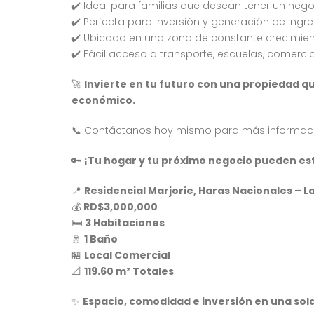
✔️ Ideal para familias que desean tener un neg
✔️ Perfecta para inversión y generación de ingre
✔️ Ubicada en una zona de constante crecimient
✔️ Fácil acceso a transporte, escuelas, comercio
🚀
Invierte en tu futuro con una propiedad 
económico.
📞 Contáctanos hoy mismo para más informació
🔑
¡Tu hogar y tu próximo negocio pueden est
📍
Residencial Marjorie, Haras Nacionales – La
💰
RD$3,000,000
🛏️
3 Habitaciones
🚿
1 Baño
🏪
Local Comercial
📐
119.60 m² Totales
✨
Espacio, comodidad e inversión en una sol