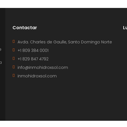
Contactar
L
Avda. Charles de Gaulle, Santo Domingo Norte
e
+1 809 384 0001
+1 829 847 4792
a
info@inmohidroxsol.com
inmohidroxsol.com