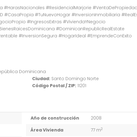
 #HarasNacionales #ResidencialMarjorie #VentaDePropieda
 #CasaPropia #TuNuevoHogar #InversionInmobiliaria #RealE
cioPropio #IngresosExtras #ViviendaYNegocio
BienesRaicesDominicana #DominicanRepublicRealEstate
Rentable #InversionSegura #HogarIdeal #EmprendeConExito
República Dominicana
Ciudad:
Santo Domingo Norte
Código Postal / ZIP:
11201
Año de construcción
2008
2
Área Vivienda
77 m