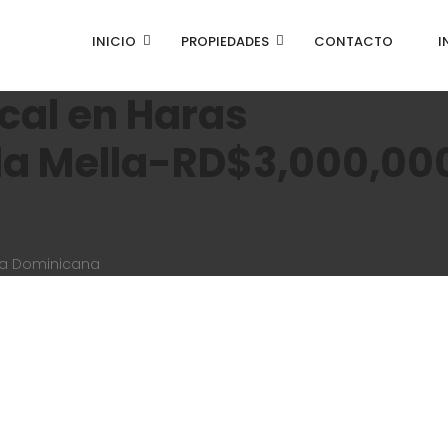
INICIO
PROPIEDADES
CONTACTO
I
cal en Haras
lla Mella-RD$3,000,00
ca Dominicana