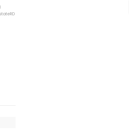
d
stateRD