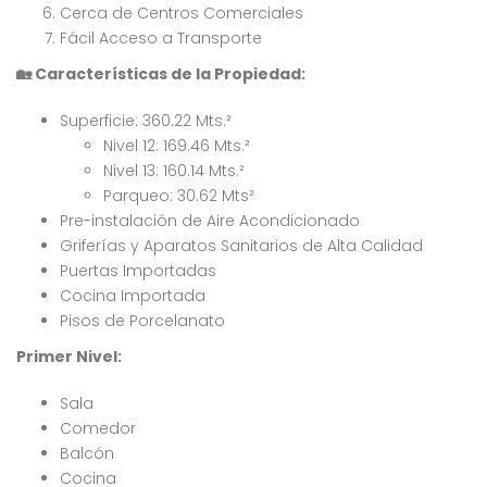
Cerca de Centros Comerciales
4,232,000
$10,000,000
$7
RD$
RD$
Fácil Acceso a Transporte
, Residencial Don Paco III, Santo Domingo Este, República Dominicana
Crisfer Punta Cana, Calle Edgar Allan Poe, Punta Cana, República Dominicana
Alma Ros
🏡
Características de la Propiedad:
Superficie: 360.22 Mts.²
Nivel 12: 169.46 Mts.²
Nivel 13: 160.14 Mts.²
Parqueo: 30.62 Mts²
Pre-instalación de Aire Acondicionado
Griferías y Aparatos Sanitarios de Alta Calidad
 encontró ningún
No se encontró ningún
Puertas Importadas
ulo
artículo
Cocina Importada
Pisos de Porcelanato
Primer Nivel:
Sala
Comedor
Balcón
Cocina