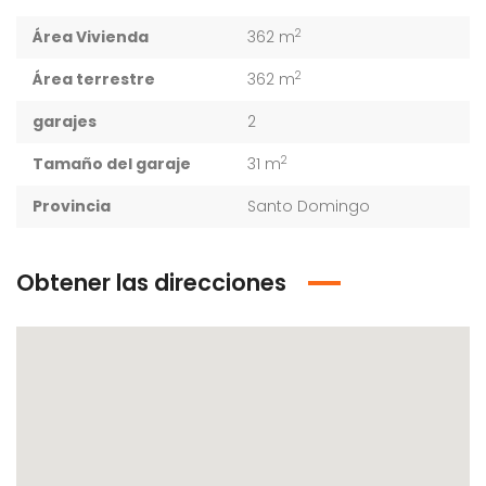
2
Área Vivienda
362 m
2
Área terrestre
362 m
garajes
2
2
Tamaño del garaje
31 m
Provincia
Santo Domingo
Obtener las direcciones