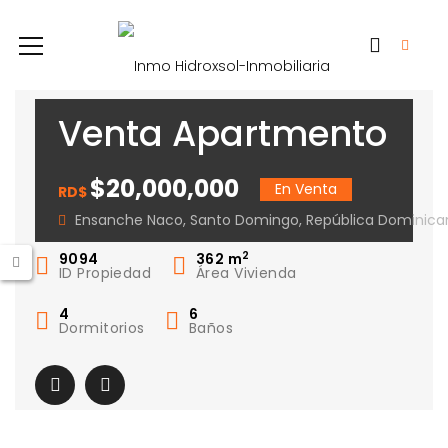
Venta Apartmento
pnethouse
$20,000,000
En Venta
RD$
Ensanche Naco
Ensanche Naco, Santo Domingo, República Dominica
2
9094
362
m
ID Propiedad
Área Vivienda
4
6
Dormitorios
Baños