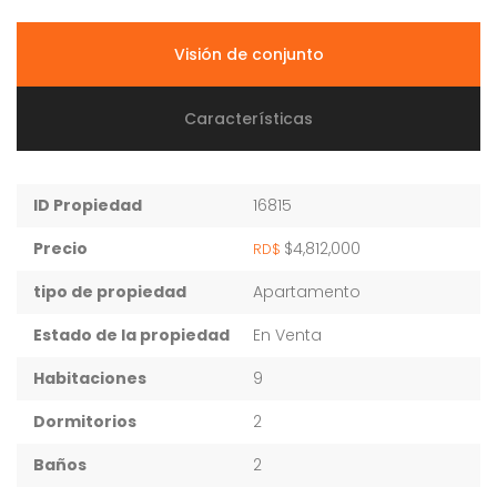
Visión de conjunto
Características
ID Propiedad
16815
Precio
$4,812,000
RD$
tipo de propiedad
Apartamento
Estado de la propiedad
En Venta
Habitaciones
9
Dormitorios
2
Baños
2