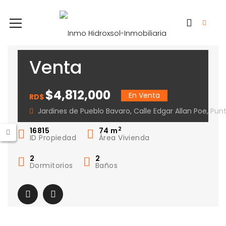
Venta
Apartamento
$4,812,000
En Venta
RD$
Jardines de
Jardines de Pueblo Bavaro, Calle Edgar Allan Poe, P
Pueblo Bavaro II
2
16815
74
m
ID Propiedad
Área Vivienda
2
2
Dormitorios
Baños