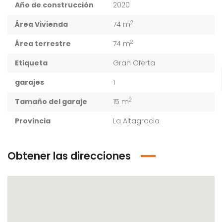
Año de construcción
2020
2
Área Vivienda
74 m
2
Área terrestre
74 m
Etiqueta
Gran Oferta
garajes
1
2
Tamaño del garaje
15 m
Provincia
La Altagracia
Obtener las direcciones