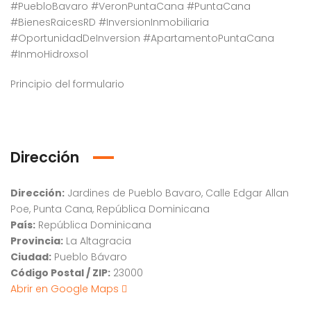
#PuebloBavaro #VeronPuntaCana #PuntaCana
#BienesRaicesRD #InversionInmobiliaria
#OportunidadDeInversion #ApartamentoPuntaCana
#InmoHidroxsol
Principio del formulario
Dirección
Dirección:
Jardines de Pueblo Bavaro, Calle Edgar Allan
Poe, Punta Cana, República Dominicana
País:
República Dominicana
Provincia:
La Altagracia
Ciudad:
Pueblo Bávaro
Código Postal / ZIP:
23000
Abrir en Google Maps