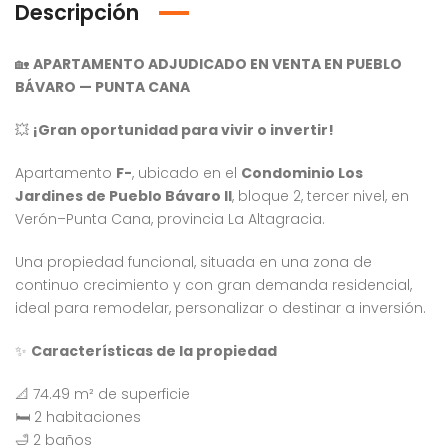
Descripción
🏡
APARTAMENTO ADJUDICADO EN VENTA EN PUEBLO
BÁVARO — PUNTA CANA
💥
¡Gran oportunidad para vivir o invertir!
Apartamento
F-
, ubicado en el
Condominio Los
Jardines de Pueblo Bávaro II
, bloque 2, tercer nivel, en
Verón–Punta Cana, provincia La Altagracia.
Una propiedad funcional, situada en una zona de
continuo crecimiento y con gran demanda residencial,
ideal para remodelar, personalizar o destinar a inversión.
✨
Características de la propiedad
Venta Apartamento Residencial Amalia
Venta Villa En Crisfer Punta Cana
📐 74.49 m² de superficie
4,232,000
$10,000,000
$7
RD$
RD$
🛏️ 2 habitaciones
, Residencial Don Paco III, Santo Domingo Este, República Dominicana
Crisfer Punta Cana, Calle Edgar Allan Poe, Punta Cana, República Dominicana
Alma Ros
🛁 2 baños