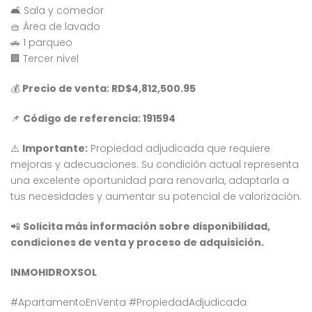
🛋️ Sala y comedor
🧺 Área de lavado
🚗 1 parqueo
🏢 Tercer nivel
💰
Precio de venta: RD$4,812,500.95
 encontró ningún
No se encontró ningún
📌
Código de referencia: 191594
ulo
artículo
⚠️
Importante:
Propiedad adjudicada que requiere
mejoras y adecuaciones. Su condición actual representa
una excelente oportunidad para renovarla, adaptarla a
tus necesidades y aumentar su potencial de valorización.
📲
Solicita más información sobre disponibilidad,
condiciones de venta y proceso de adquisición.
INMOHIDROXSOL
#ApartamentoEnVenta #PropiedadAdjudicada