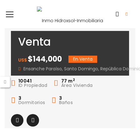
Venta
Apartamento
$144,000
En Venta
US$
Ensanche Paraiso
Ensanche Paraíso, Santo Domingo, República Domini
2
10041
77
m
ID Propiedad
Área Vivienda
3
3
Dormitorios
Baños