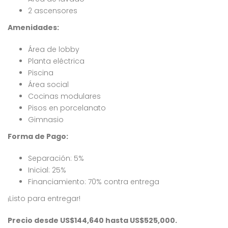
4,232,000
$10,000,000
$7
2 ascensores
RD$
RD$
, Residencial Don Paco III, Santo Domingo Este, República Dominicana
Crisfer Punta Cana, Calle Edgar Allan Poe, Punta Cana, República Dominicana
Alma Ros
Amenidades:
Área de lobby
Planta eléctrica
Piscina
Área social
Cocinas modulares
Pisos en porcelanato
 encontró ningún
No se encontró ningún
Gimnasio
ulo
artículo
Forma de Pago:
Separación: 5%
Inicial: 25%
Financiamiento: 70% contra entrega
¡Listo para entregar!
Precio desde US$144,640 hasta US$525,000.