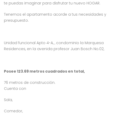
te puedas imaginar para disfrutar tu nuevo HOGAR.
4,232,000
$10,000,000
$7
RD$
RD$
, Residencial Don Paco III, Santo Domingo Este, República Dominicana
Crisfer Punta Cana, Calle Edgar Allan Poe, Punta Cana, República Dominicana
Alma Ros
Tenemos el apartamento acorde a tus necesidades y
presupuesto.
Unidad funcional Apto 4-A, , condominio la Marquesa
Residences, en la avenida profesor Juan Bosch No.02,
 encontró ningún
No se encontró ningún
ulo
artículo
Posee 123.69 metros cuadrados en total,
76 metros de construcción.
Cuenta con
Sala,
Comedor,