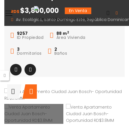
Ciudad Juan Bosch-
$3,800,000
En Venta
RD$
Oportunidad RD$3.8M
Av. Ecológica, Santo Domingo Este, República Dominica
2
9257
88
m
ID Propiedad
Área Vivienda
3
2
Dormitorios
Baños