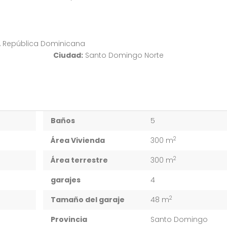
, República Dominicana
Ciudad:
Santo Domingo Norte
Baños
5
2
Área Vivienda
300 m
2
Área terrestre
300 m
garajes
4
2
Tamaño del garaje
48 m
Provincia
Santo Domingo