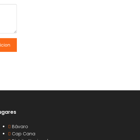
icion
ugares
Bávaro
Cap Cana