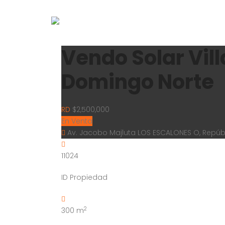
Vendo Solar Vil
Domingo Norte
RD
$2,500,000
En Venta
Av. Jacobo Majluta LOS ESCALONES O, Repú
11024
ID Propiedad
2
300
m