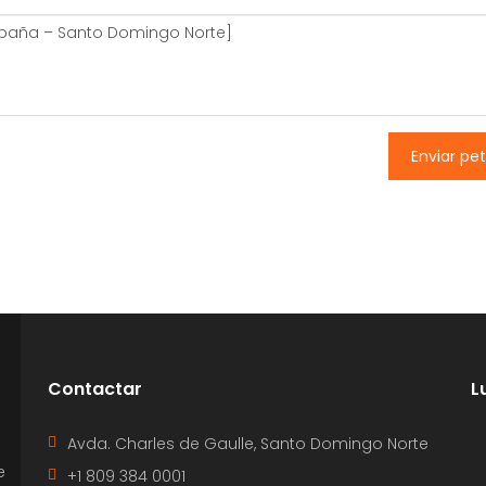
Enviar pet
Contactar
L
Avda. Charles de Gaulle, Santo Domingo Norte
e
+1 809 384 0001