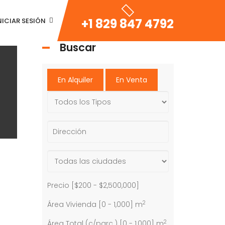
+1 829 847 4792
NICIAR SESIÓN
Buscar
En Alquiler
En Venta
Precio [
$200
-
$2,500,000
]
2
Área Vivienda [
0
-
1,000
] m
2
Área Total (c/parc.) [
0
-
1,000
] m