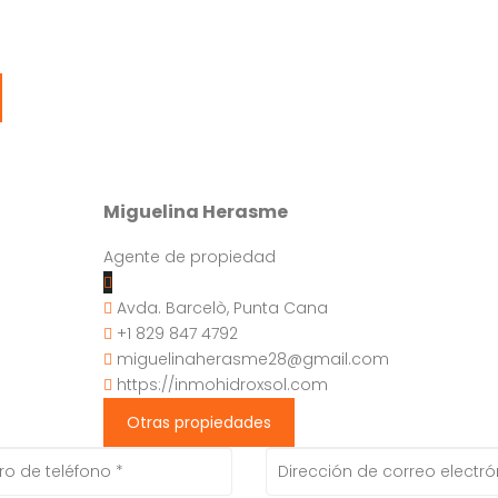
Miguelina Herasme
Agente de propiedad
Avda. Barcelò, Punta Cana
+1 829 847 4792
miguelinaherasme28@gmail.com
https://inmohidroxsol.com
Otras propiedades