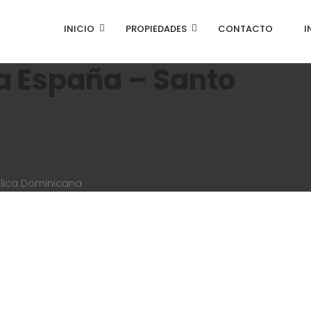
INICIO
PROPIEDADES
CONTACTO
I
la España – Santo
blica Dominicana