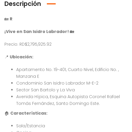
Descripción
🏡
R
¡Vive en San Isidro Labrador!
🏡
Precio: RD$2,795,925.92
📍
Ubicación:
Apartamento No. 19-401, Cuarto Nivel, Edificio No. ,
Manzana E
Condominio San Isidro Labrador M-E-2
Sector San Bartolo y La Viva
Avenida Hípica, Esquina Autopista Coronel Rafael
Tomás Fernández, Santo Domingo Este.
Venta Apartamento Residencial Amalia
Venta Villa En Crisfer Punta Cana
🏠
Características:
4,232,000
$10,000,000
$7
RD$
RD$
Sala/Estancia
, Residencial Don Paco III, Santo Domingo Este, República Dominicana
Crisfer Punta Cana, Calle Edgar Allan Poe, Punta Cana, República Dominicana
Alma Ros