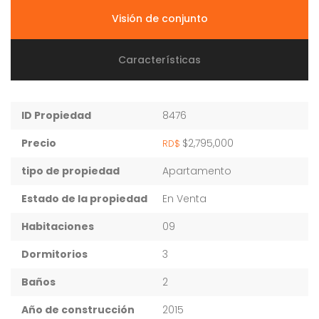
Visión de conjunto
Características
ID Propiedad
8476
Precio
$2,795,000
RD$
tipo de propiedad
Apartamento
Estado de la propiedad
En Venta
Habitaciones
09
Dormitorios
3
Baños
2
Año de construcción
2015