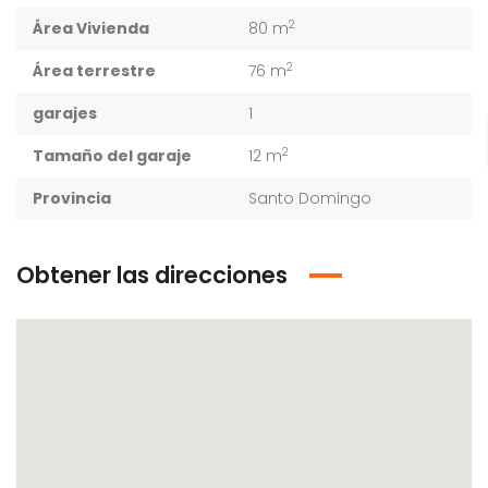
2
Área Vivienda
80 m
2
Área terrestre
76 m
garajes
1
2
Tamaño del garaje
12 m
Provincia
Santo Domingo
Obtener las direcciones