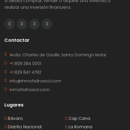
Si desea comprar, vender o alquilar una vivienda o
realizar una inversión financiera.
Contactar
Avda. Charles de Gaulle, Santo Domingo Norte
+1 809 384 0001
+1 829 847 4792
info@inmohidroxsol.com
inmohidroxsol.com
Lugares
Bávaro
Cap Cana
Distrito Nacional
La Romana