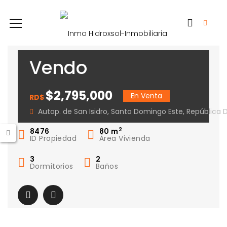
Vendo
Apartamento San
$2,795,000
En Venta
RD$
Isidro Labrador
Autop. de San Isidro, Santo Domingo Este, República
2
8476
80
m
ID Propiedad
Área Vivienda
3
2
Dormitorios
Baños