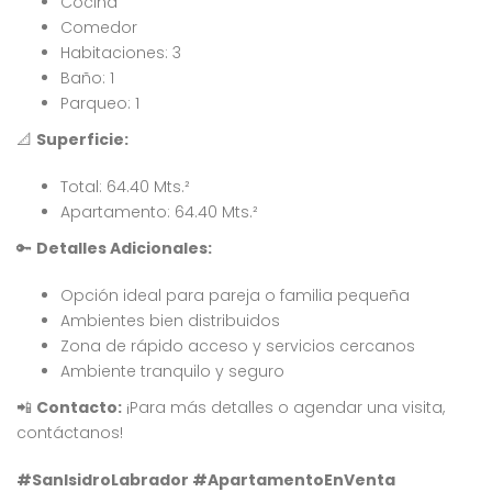
Cocina
Comedor
Habitaciones: 3
Baño: 1
Parqueo: 1
📐
Superficie:
 encontró ningún
No se encontró ningún
Total: 64.40 Mts.²
ulo
artículo
Apartamento: 64.40 Mts.²
🔑
Detalles Adicionales:
Opción ideal para pareja o familia pequeña
Ambientes bien distribuidos
Zona de rápido acceso y servicios cercanos
Ambiente tranquilo y seguro
📲
Contacto:
¡Para más detalles o agendar una visita,
contáctanos!
#SanIsidroLabrador #ApartamentoEnVenta