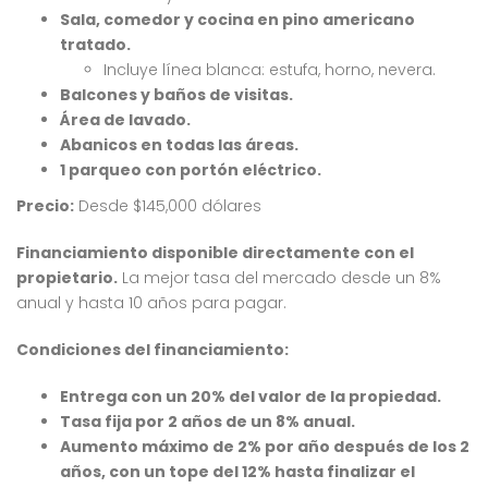
Sala, comedor y cocina en pino americano
tratado.
Incluye línea blanca: estufa, horno, nevera.
Balcones y baños de visitas.
Área de lavado.
Abanicos en todas las áreas.
1 parqueo con portón eléctrico.
 encontró ningún
No se encontró ningún
ulo
artículo
Precio:
Desde $145,000 dólares
Financiamiento disponible directamente con el
propietario.
La mejor tasa del mercado desde un 8%
anual y hasta 10 años para pagar.
Condiciones del financiamiento:
Entrega con un 20% del valor de la propiedad.
Tasa fija por 2 años de un 8% anual.
Aumento máximo de 2% por año después de los 2
años, con un tope del 12% hasta finalizar el