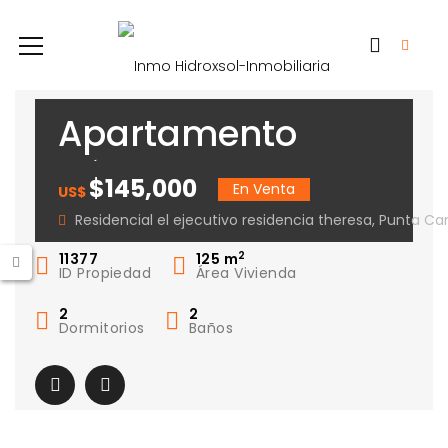
Apartamento
Bávaro –
$145,000
En Venta
US$
Residencial El
Residencial el ejecutivo residencia theresa, Punta C
Ejecutivo
2
11377
125
m
ID Propiedad
Área Vivienda
2
2
Dormitorios
Baños