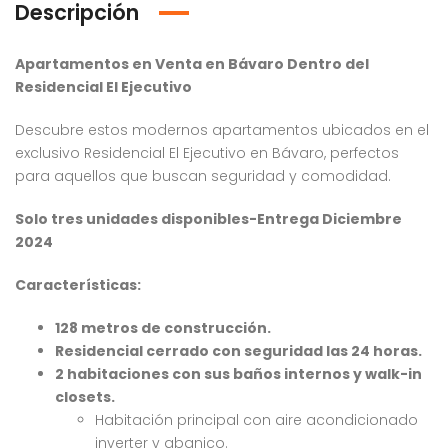
Descripción
Apartamentos en Venta en Bávaro Dentro del
Residencial El Ejecutivo
Descubre estos modernos apartamentos ubicados en el
exclusivo Residencial El Ejecutivo en Bávaro, perfectos
para aquellos que buscan seguridad y comodidad.
Solo tres unidades disponibles-Entrega Diciembre
2024
Características:
128 metros de construcción.
Residencial cerrado con seguridad las 24 horas.
Venta Apartamento Residencial Amalia
Venta Villa En Crisfer Punta Cana
2 habitaciones con sus baños internos y walk-in
closets.
4,232,000
$10,000,000
$7
RD$
RD$
Habitación principal con aire acondicionado
, Residencial Don Paco III, Santo Domingo Este, República Dominicana
Crisfer Punta Cana, Calle Edgar Allan Poe, Punta Cana, República Dominicana
Alma Ros
inverter y abanico.