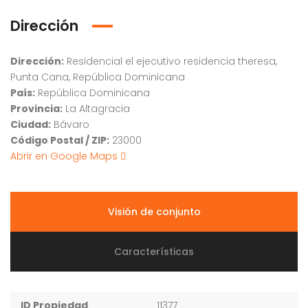
Dirección
Dirección:
Residencial el ejecutivo residencia theresa,
Punta Cana, República Dominicana
País:
República Dominicana
Provincia:
La Altagracia
Ciudad:
Bávaro
Código Postal / ZIP:
23000
Abrir en Google Maps
Visión de conjunto
Características
ID Propiedad
11377