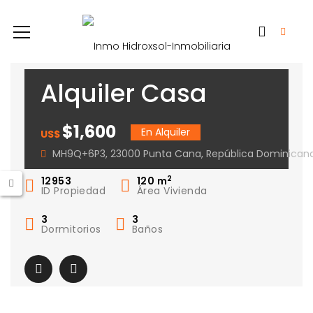
Alquiler Casa
Villas Bavaro –
$1,600
En Alquiler
US$
Acceso a la Playa
MH9Q+6P3, 23000 Punta Cana, República Dominican
2
12953
120
m
ID Propiedad
Área Vivienda
3
3
Dormitorios
Baños