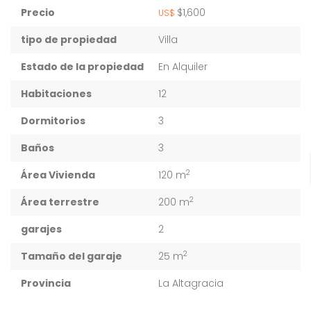
Precio
$1,600
US$
tipo de propiedad
Villa
Estado de la propiedad
En Alquiler
Habitaciones
12
Dormitorios
3
Baños
3
2
Área Vivienda
120 m
2
Área terrestre
200 m
garajes
2
2
Tamaño del garaje
25 m
Provincia
La Altagracia