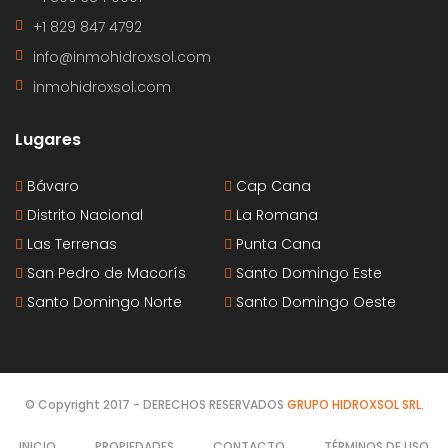
+1 829 847 4792
info@inmohidroxsol.com
inmohidroxsol.com
Lugares
Bávaro
Cap Cana
Distrito Nacional
La Romana
Las Terrenas
Punta Cana
San Pedro de Macorís
Santo Domingo Este
Santo Domingo Norte
Santo Domingo Oeste
© Copyright 2017 - DERECHOS RESERVADOS
GRUPO HIDROXSOL SRL.
INICIO
PROPIEDADES
CONTACTO
TÉRMINOS DE USO