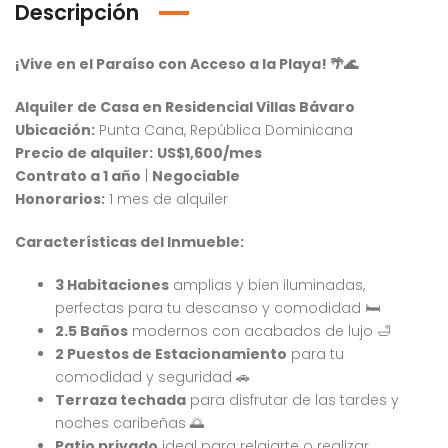
Descripción
¡Vive en el Paraíso con Acceso a la Playa!
🌴🌊
Alquiler de Casa en Residencial Villas Bávaro
Ubicación:
Punta Cana, República Dominicana
Precio de alquiler:
US$1,600/mes
Contrato a 1 año
|
Negociable
Honorarios:
1 mes de alquiler
Características del Inmueble:
3 Habitaciones
amplias y bien iluminadas,
perfectas para tu descanso y comodidad 🛏️
2.5 Baños
modernos con acabados de lujo 🛁
2 Puestos de Estacionamiento
para tu
comodidad y seguridad 🚗
Terraza techada
para disfrutar de las tardes y
noches caribeñas 🌅
Patio privado
ideal para relajarte o realizar