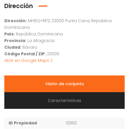
Dirección
Dirección:
MH9Q+6P3, 23000 Punta Cana, República
Dominicana
País:
República Dominicana
Provincia:
La Altagracia
Ciudad:
Bávaro
Código Postal / ZIP:
23000
Abrir en Google Maps
Visión de conjunto
Características
ID Propiedad
12953