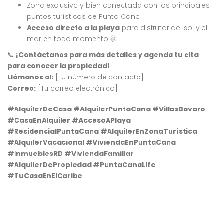
Zona exclusiva y bien conectada con los principales
puntos turísticos de Punta Cana
Acceso directo a la playa
para disfrutar del sol y el
mar en todo momento 🌞
📞
¡Contáctanos para más detalles y agenda tu cita
para conocer la propiedad!
Llámanos al:
[Tu número de contacto]
Correo:
[Tu correo electrónico]
#AlquilerDeCasa #AlquilerPuntaCana #VillasBavaro
#CasaEnAlquiler #AccesoAPlaya
#ResidencialPuntaCana #AlquilerEnZonaTurística
#AlquilerVacacional #ViviendaEnPuntaCana
#InmueblesRD #ViviendaFamiliar
#AlquilerDePropiedad #PuntaCanaLife
#TuCasaEnElCaribe