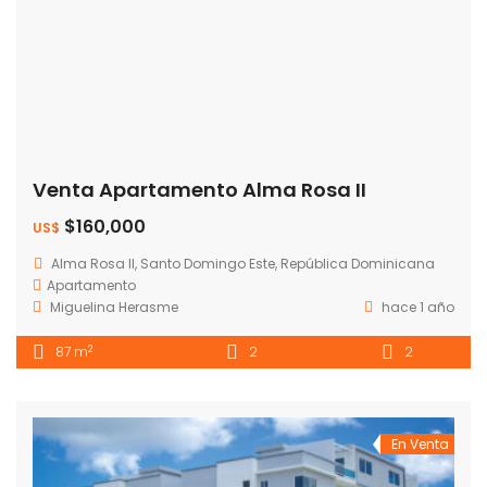
Venta Apartamento Alma Rosa II
$160,000
US$
Alma Rosa II, Santo Domingo Este, República Dominicana
Apartamento
Miguelina Herasme
hace 1 año
2
87 m
2
2
En Venta