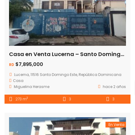
Casa en Venta Lucerna – Santo Domingo Este RD$9.288.000 · Disponible
$7,895,000
RD
Lucerna, 11516 Santo Domingo Este, República Dominicana
Casa
Miguelina Herasme
hace 2 años
2
273 m
3
3
En Venta