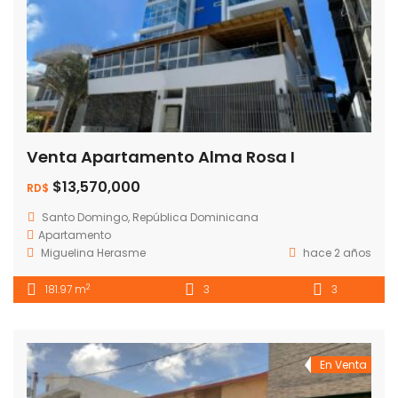
Venta Apartamento Alma Rosa I
$13,570,000
RD$
Santo Domingo, República Dominicana
Apartamento
Miguelina Herasme
hace 2 años
2
181.97 m
3
3
En Venta