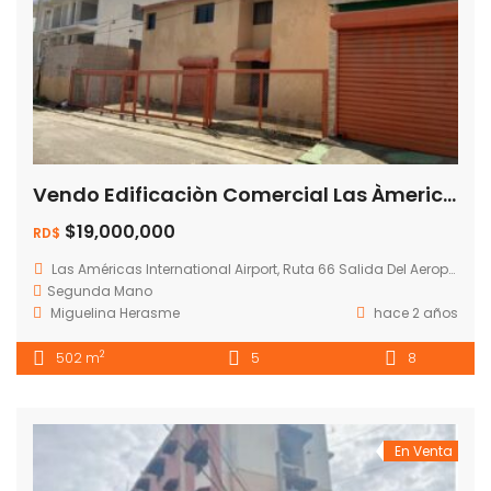
Vendo Edificaciòn Comercial Las Àmerica – Los Frailes
$19,000,000
RD$
Las Américas International Airport, Ruta 66 Salida Del Aeropuerto Las Americas, Santo Domingo, República Dominicana
Segunda Mano
Miguelina Herasme
hace 2 años
2
502 m
5
8
En Venta