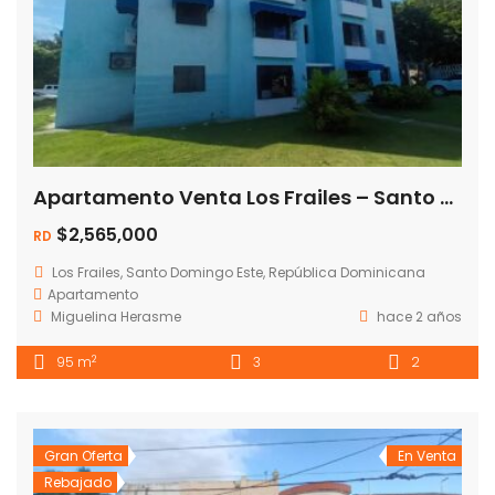
Apartamento Venta Los Frailes – Santo Domingo Este RD$2.565.000 · Disponible
$2,565,000
RD
Los Frailes, Santo Domingo Este, República Dominicana
Apartamento
Miguelina Herasme
hace 2 años
2
95 m
3
2
Gran Oferta
En Venta
Rebajado