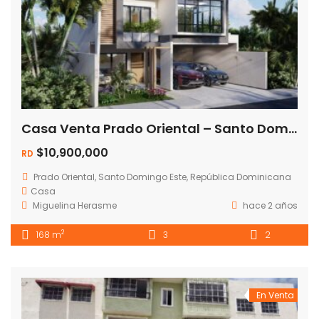
Casa Venta Prado Oriental – Santo Domingo Este
$10,900,000
RD
Prado Oriental, Santo Domingo Este, República Dominicana
Casa
Miguelina Herasme
hace 2 años
2
168 m
3
2
En Venta