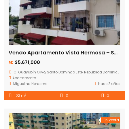
Vendo Apartamento Vista Hermosa – Santo Domingo Este
$5,671,000
RD
C. Guayubín Olivo, Santo Domingo Este, República Dominicana
Apartamento
Miguelina Herasme
hace 2 años
2
102 m
3
2
En Venta