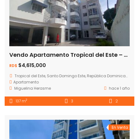
Vendo Apartamento Tropical del Este – Corales del Sur
$4,615,000
RD$
Tropical del Este, Santo Domingo Este, República Dominicana
Apartamento
Miguelina Herasme
hace 1 año
2
137 m
3
2
En Venta