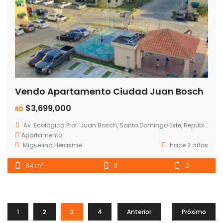
Vendo Apartamento Ciudad Juan Bosch
$3,699,000
RD
Av. Ecológica Prof. Juan Bosch, Santo Domingo Este, República Dominicana
Apartamento
Miguelina Herasme
hace 2 años
2
84 m
3
2
1
2
3
4
Anterior
Próximo