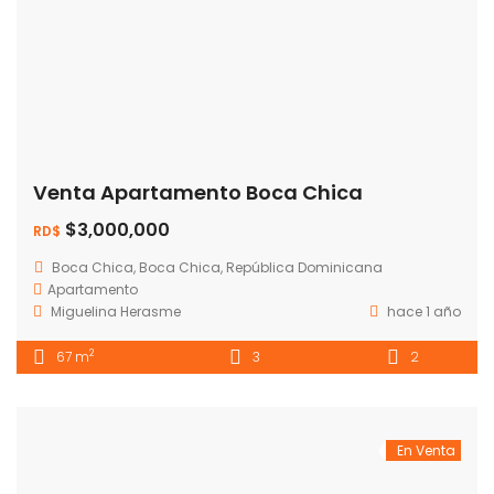
Venta Apartamento Boca Chica
$3,000,000
RD$
Boca Chica, Boca Chica, República Dominicana
Apartamento
Miguelina Herasme
hace 1 año
2
67 m
3
2
En Venta