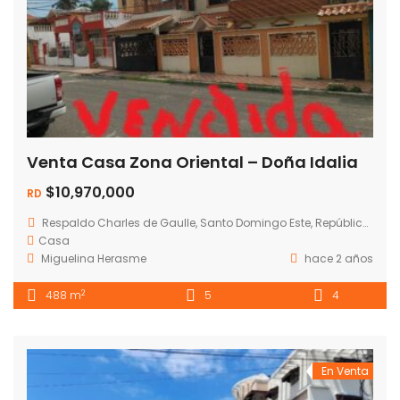
Venta Casa Zona Oriental – Doña Idalia
$10,970,000
RD
Respaldo Charles de Gaulle, Santo Domingo Este, República Dominicana
Casa
Miguelina Herasme
hace 2 años
2
488 m
5
4
En Venta