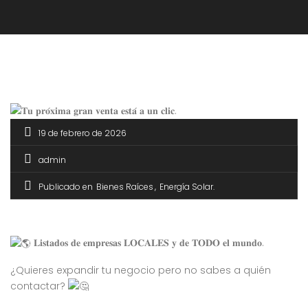
19 de febrero de 2026
admin
Publicado en
Bienes Raíces
Energía Solar
𝐋𝐢𝐬𝐭𝐚𝐝𝐨𝐬 𝐝𝐞 𝐞𝐦𝐩𝐫𝐞𝐬𝐚𝐬 𝐋𝐎𝐂𝐀𝐋𝐄𝐒 𝐲 𝐝𝐞 𝐓𝐎𝐃𝐎 𝐞𝐥 𝐦𝐮𝐧𝐝𝐨.
¿Quieres expandir tu negocio pero no sabes a quién
contactar?