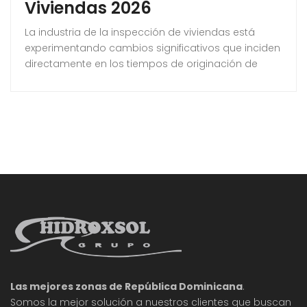
Viviendas 2026
La industria de la inspección de viviendas está
experimentando cambios significativos que inciden
directamente en los tiempos de originación de
hipotecas, los procedimientos de cierre y la
evaluación de riesgos por parte de los
prestamistas. Estas tendencias están redefiniendo
cómo agentes inmobiliarios, prestamistas y
compradores abordan la fase de inspección en el
proceso de compra de propiedades. A medida
que
Las mejores zonas de República Dominicana
.
Somos la mejor solución a nuestros clientes que buscan