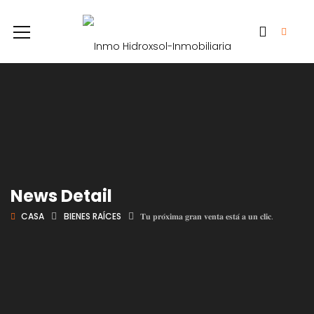
News Detail
CASA
BIENES RAÍCES
𝐓𝐮 𝐩𝐫𝐨́𝐱𝐢𝐦𝐚 𝐠𝐫𝐚𝐧 𝐯𝐞𝐧𝐭𝐚 𝐞𝐬𝐭𝐚́ 𝐚 𝐮𝐧 𝐜𝐥𝐢𝐜.